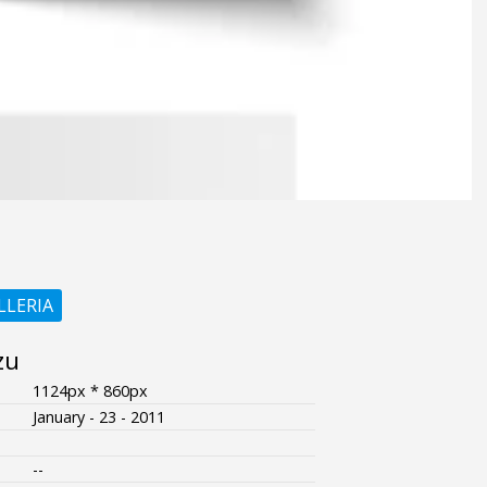
LLERIA
zu
1124px * 860px
January - 23 - 2011
--