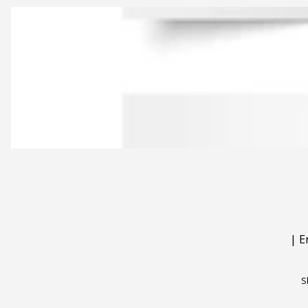
|
E
S