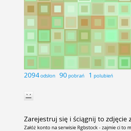
2094
90
1
odsłon
pobrań
polubień
Zarejestruj się i ściągnij to zdjęci