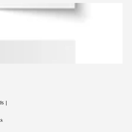
ds
|
ck