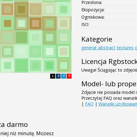
Przesłona:
Ekspozycja:
Ogniskowa:
ISO:
Kategorie
general_abstract
textures
Licencja Rgbstoc
Uwaga! Ściągając to zdjęcie
L
F
T
P
Model- lub prope
Zdjęcie nie posiada model i
Przeczytaj FAQ oraz warun
|
FAQ
|
Warunki użytkowan
e za darmo