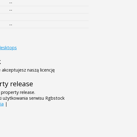
--
--
--
desktops
k
 akceptujesz naszą licencję
rty release
 property release.
ki użytkowania serwisu Rgbstock
ia
|