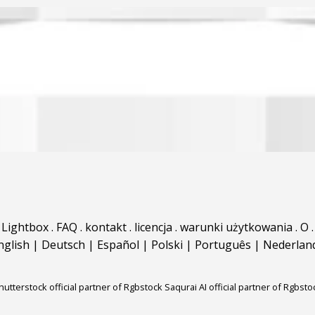
Lightbox
.
FAQ
.
kontakt
.
licencja
.
warunki użytkowania
.
O
.
nglish
|
Deutsch
|
Español
|
Polski
|
Português
|
Nederlan
hutterstock official partner of Rgbstock
Saqurai AI official partner of Rgbsto