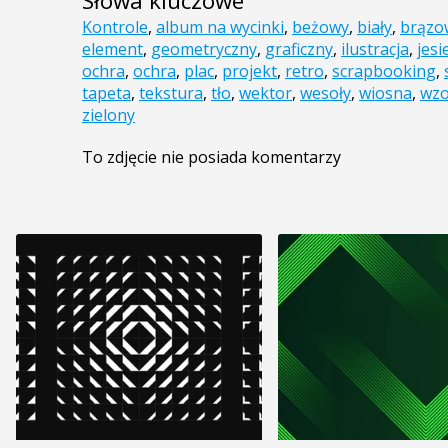
Słowa kluczowe
Kontrole
,
album na wycinki
,
beżowy
,
biały
,
brązo
element
,
geometryczny
,
graficzny
,
ilustracja
,
jesi
ochra
,
ochra
,
plac
,
projekt
,
retro
,
scrapbooking
,
tapeta
,
tekstura
,
tło
,
wektor
,
wesoły
,
wiosna
,
wzo
zielony
To zdjęcie nie posiada komentarzy