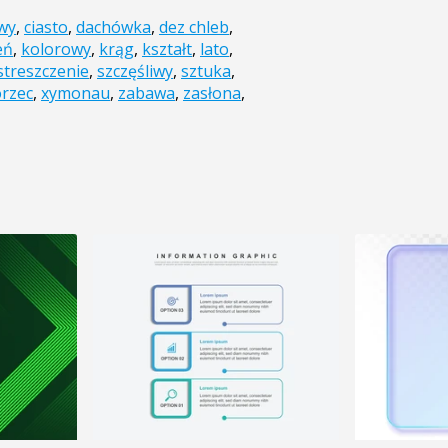
wy
,
ciasto
,
dachówka
,
dez chleb
,
eń
,
kolorowy
,
krąg
,
kształt
,
lato
,
streszczenie
,
szczęśliwy
,
sztuka
,
rzec
,
xymonau
,
zabawa
,
zasłona
,