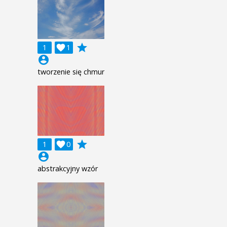
grade
1

1
account_circle
tworzenie się chmur
grade
1

0
account_circle
abstrakcyjny wzór