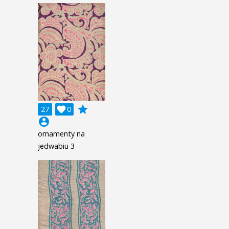
grade
27

0
account_circle
ornamenty na
jedwabiu 3