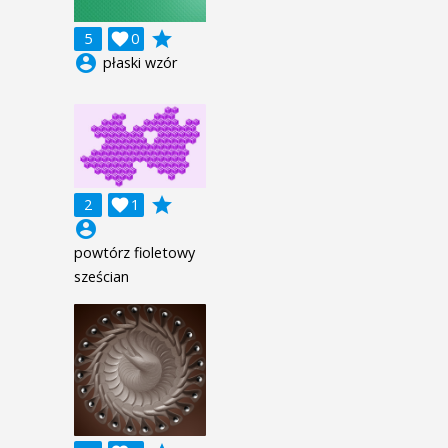
grade
5

0
account_circle
płaski wzór
grade
2

1
account_circle
powtórz fioletowy
sześcian