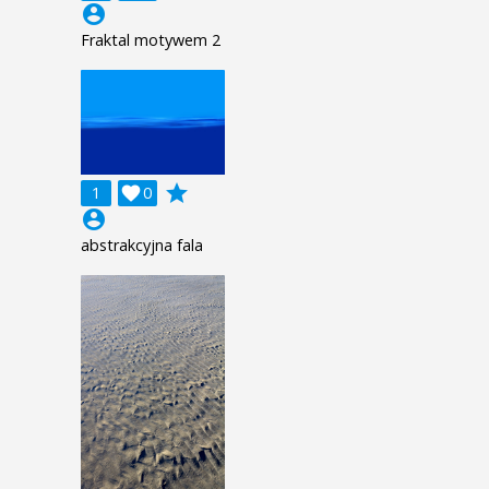
account_circle
Fraktal motywem 2
grade
1

0
account_circle
abstrakcyjna fala