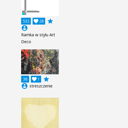
grade
532

28
account_circle
Ramka w stylu Art
Deco
grade
38

1
account_circle
streszczenie