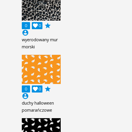
grade
0

0
account_circle
wyerodowany mur
morski
grade
0

0
account_circle
duchy halloween
pomarańczowe