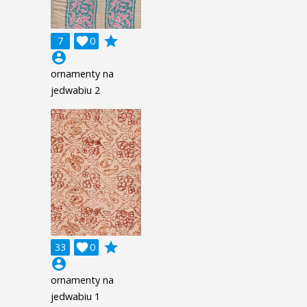
grade
7

0
account_circle
ornamenty na
jedwabiu 2
grade
33

0
account_circle
ornamenty na
jedwabiu 1