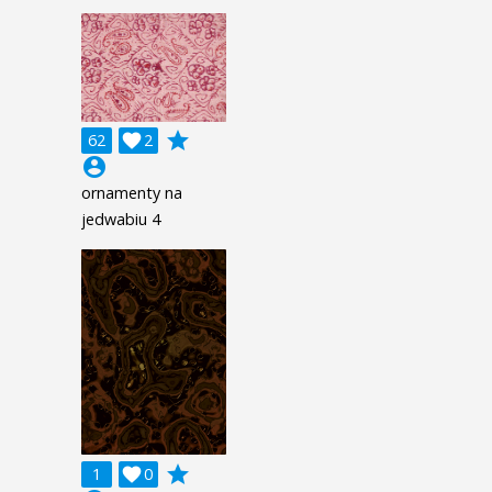
grade
62

2
account_circle
ornamenty na
jedwabiu 4
grade
1

0