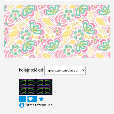
kolejność od
grade
0

0
account_circle
streszczenie 02