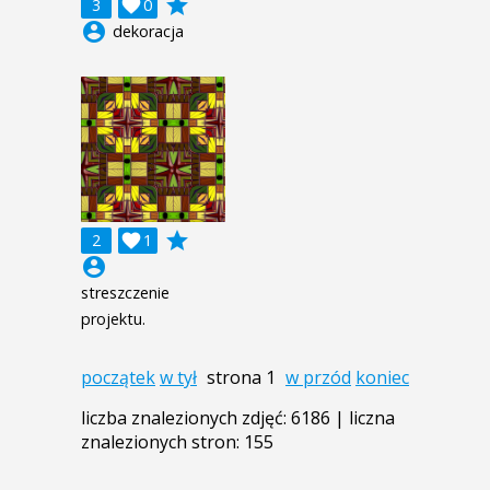
grade
3

0
account_circle
dekoracja
grade
2

1
account_circle
streszczenie
projektu.
początek
w tył
strona 1
w przód
koniec
liczba znalezionych zdjęć: 6186 | liczna
znalezionych stron: 155