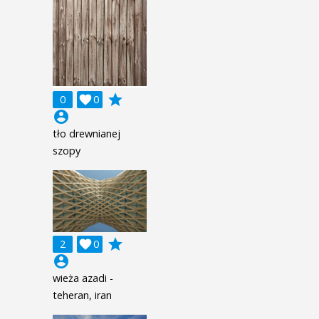
grade
0

0
account_circle
tło drewnianej
szopy
grade
2

0
account_circle
wieża azadi -
teheran, iran