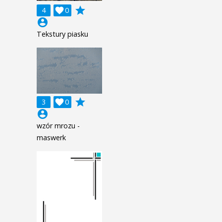
grade
4

0
account_circle
Tekstury piasku
grade
3

0
account_circle
wzór mrozu -
maswerk