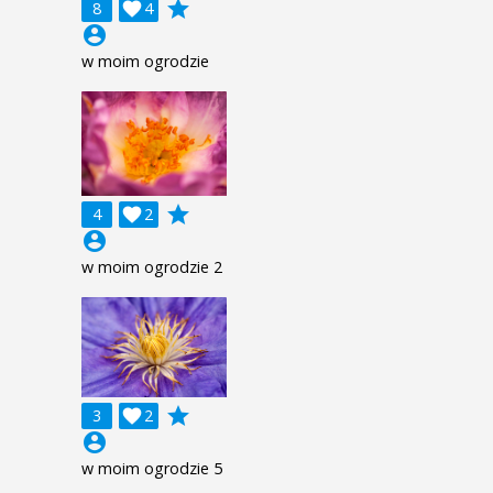
grade
8

4
account_circle
w moim ogrodzie
grade
4

2
account_circle
w moim ogrodzie 2
grade
3

2
account_circle
w moim ogrodzie 5