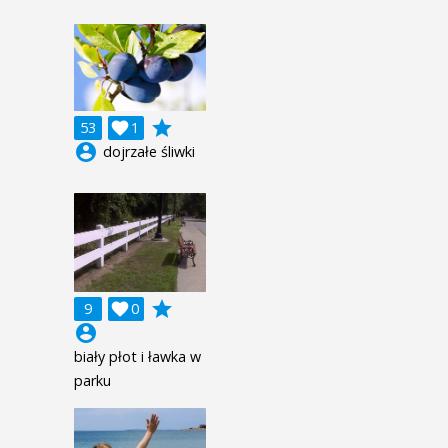
grade
53

1
account_circle
dojrzałe śliwki
grade
9

0
account_circle
biały płot i ławka w
parku