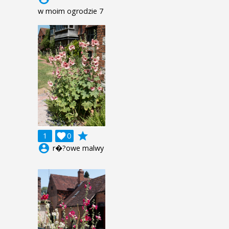
w moim ogrodzie 7
grade
1

0
account_circle
r�?owe malwy