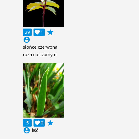
grade
29

1
account_circle
słońce czerwona
róża na czarnym
grade
5

0
account_circle
liść