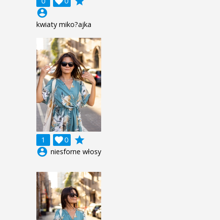
grade
0

0
account_circle
kwiaty miko?ajka
grade
1

0
account_circle
niesforne włosy