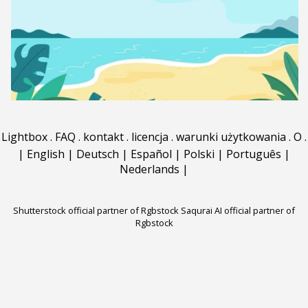
Lightbox
.
FAQ
.
kontakt
.
licencja
.
warunki użytkowania
.
O
.
|
English
|
Deutsch
|
Español
|
Polski
|
Português
|
Nederlands
|
Shutterstock official partner of Rgbstock
Saqurai AI official partner of
Rgbstock