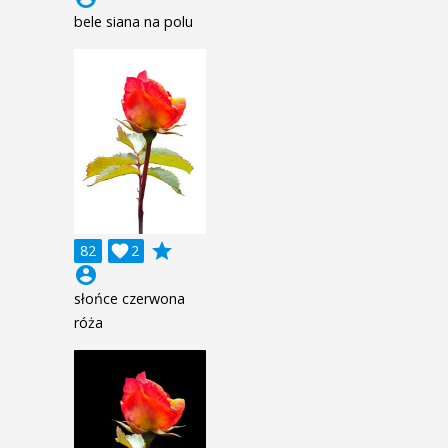
bele siana na polu
grade
82

2
account_circle
słońce czerwona
róża