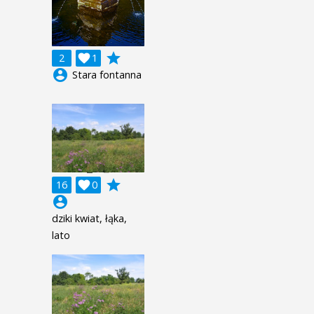
grade
2

1
account_circle
Stara fontanna
grade
16

0
account_circle
dziki kwiat, łąka,
lato