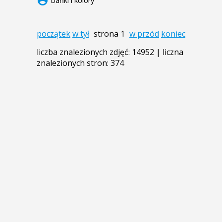
account_circle
bańki i kolory
początek
w tył
strona 1
w przód
koniec
liczba znalezionych zdjęć: 14952 | liczna
znalezionych stron: 374