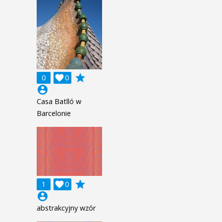
grade
0

0
account_circle
Casa Batlló w
Barcelonie
grade
1

0
account_circle
abstrakcyjny wzór