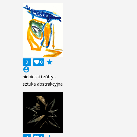
grade
3

0
account_circle
niebieski i żółty -
sztuka abstrakcyjna