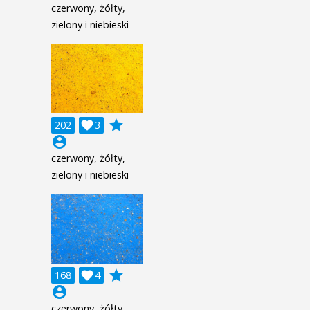
czerwony, żółty,
zielony i niebieski
grade
202

3
account_circle
czerwony, żółty,
zielony i niebieski
grade
168

4
account_circle
czerwony, żółty,