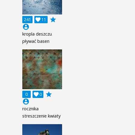
grade
241

11
account_circle
kropla deszczu
pływać basen
grade
0

0
account_circle
rocznika
streszczenie kwiaty