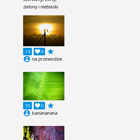
zielony i niebieski
grade
14

0
account_circle
na przewodzie
grade
55

0
account_circle
banananana