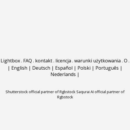
Lightbox
.
FAQ
.
kontakt
.
licencja
.
warunki użytkowania
.
O
.
|
English
|
Deutsch
|
Español
|
Polski
|
Português
|
Nederlands
|
Shutterstock official partner of Rgbstock
Saqurai AI official partner of
Rgbstock