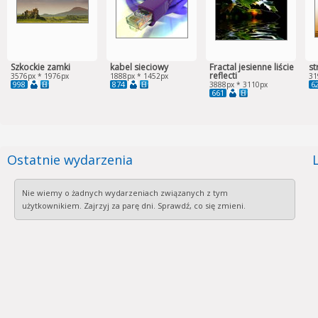
Szkockie zamki
kabel sieciowy
Fractal jesienne liście
st
reflecti
3576px * 1976px
1888px * 1452px
31
998
874
6
3888px * 3110px
661
Ostatnie wydarzenia
Nie wiemy o żadnych wydarzeniach związanych z tym
użytkownikiem. Zajrzyj za parę dni. Sprawdź, co się zmieni.