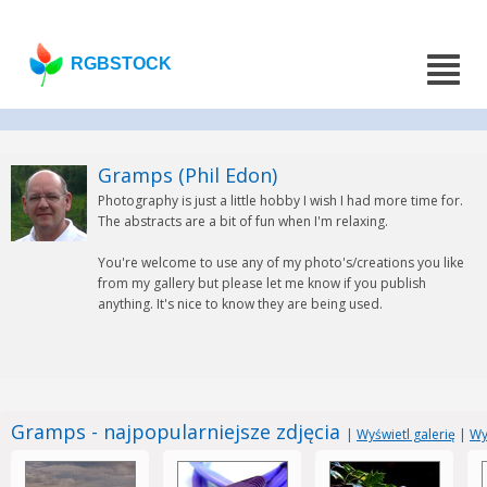
RGBSTOCK
Gramps (Phil Edon)
Photography is just a little hobby I wish I had more time for.
The abstracts are a bit of fun when I'm relaxing.
You're welcome to use any of my photo's/creations you like
from my gallery but please let me know if you publish
anything. It's nice to know they are being used.
Gramps - najpopularniejsze zdjęcia
|
Wyświetl galerię
|
Wy