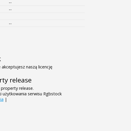
--
--
--
k
 akceptujesz naszą licencję
rty release
 property release.
ki użytkowania serwisu Rgbstock
ia
|