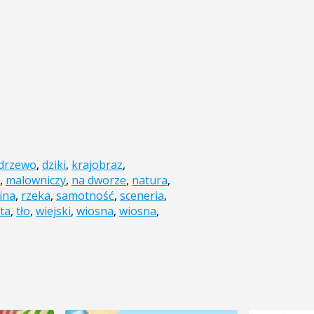
drzewo
,
dziki
,
krajobraz
,
,
malowniczy
,
na dworze
,
natura
,
ina
,
rzeka
,
samotność
,
sceneria
,
ta
,
tło
,
wiejski
,
wiosna
,
wiosna
,