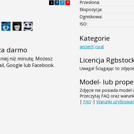
Przesłona:
L
F
T
P
Ekspozycja:
Ogniskowa:
ISO:
Kategorie
ancient
rural
e za darmo
Licencja Rgbstoc
Uwaga! Ściągając to zdjęcie
Model- lub prope
Zdjęcie nie posiada model i
Przeczytaj FAQ oraz warun
|
FAQ
|
Warunki użytkowan