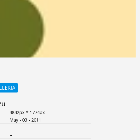
LLERIA
zu
4842px * 1774px
May - 03 - 2011
--