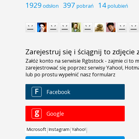
1929
397
14
odsłon
pobrań
polubień
Zarejestruj się i ściągnij to zdjęci