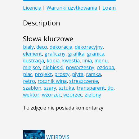
Description
Słowa kluczowe
biały
,
deco
,
dekoracja
,
dekoracyjny
,
element
,
graficzny
,
grafika
,
granica
,
ilustracja
,
kopia
,
kwestia
,
linia
,
menu
,
miejsce
,
niebieski
,
nowoczesny
,
ozdoba
,
plac
,
projekt
,
prosty
,
płyta
,
ramka
,
retro
,
rocznik wina
,
streszczenie
,
szablon
,
szary
,
sztuka
,
transparent
,
tło
,
wektor
,
wzorzec
,
wzorzec
,
zielony
To zdjęcie nie posiada komentarzy
WEIRDVIS