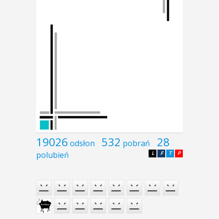
19026
532
28
odsłon
pobrań
polubień
L
F
T
P