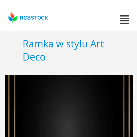
RGBSTOCK
Ramka w stylu Art
Deco