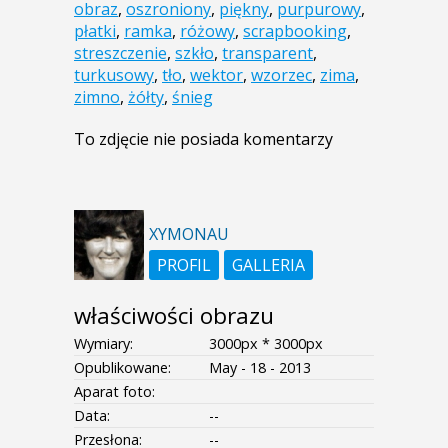
obraz
,
oszroniony
,
piękny
,
purpurowy
,
płatki
,
ramka
,
różowy
,
scrapbooking
,
streszczenie
,
szkło
,
transparent
,
turkusowy
,
tło
,
wektor
,
wzorzec
,
zima
,
zimno
,
żółty
,
śnieg
To zdjęcie nie posiada komentarzy
XYMONAU
PROFIL
GALLERIA
właściwości obrazu
Wymiary:
3000px * 3000px
Opublikowane:
May - 18 - 2013
Aparat foto:
Data:
--
Przesłona:
--