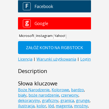
Description
Słowa kluczowe
Boże Narodzenie
,
Kolorowe
,
bardzo
,
biały
,
boże narodzenie
,
czerwony
,
dekoracyjny
,
graficzny
,
granica
,
grunge
,
ilustracja
,
kolor
,
lód
,
magenta
,
mroźny
,