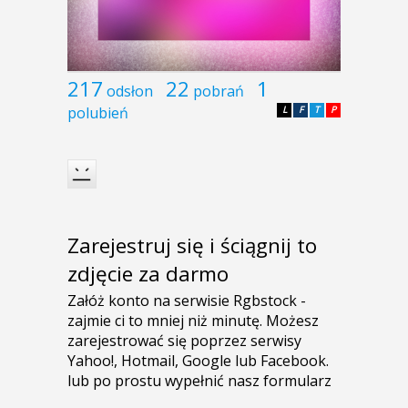
217
22
1
odsłon
pobrań
polubień
L
F
T
P
Zarejestruj się i ściągnij to
zdjęcie za darmo