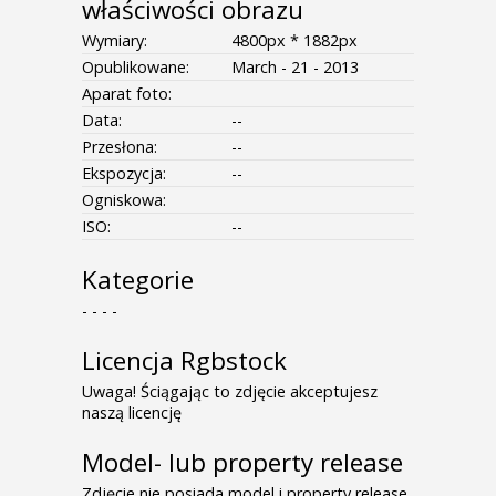
właściwości obrazu
Wymiary:
4800px * 1882px
Opublikowane:
March - 21 - 2013
Aparat foto:
Data:
--
Przesłona:
--
Ekspozycja:
--
Ogniskowa:
ISO:
--
Kategorie
- - - -
Licencja Rgbstock
Uwaga! Ściągając to zdjęcie akceptujesz
naszą licencję
Model- lub property release
Zdjęcie nie posiada model i property release.