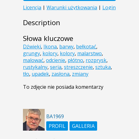
Description
Słowa kluczowe
Dźwięki
,
Ikona
,
barwy
,
bełkotać
,
grungy
,
kolory
,
kolory
,
malarstwo
,
malować
,
odcienie
,
płótno
,
rozprysk
,
rustykalny
,
seria
,
streszczenie
,
sztuka
,
tło
,
upadek
,
zasłona
,
zmiany
To zdjęcie nie posiada komentarzy
BA1969
PROFIL
GALLERIA