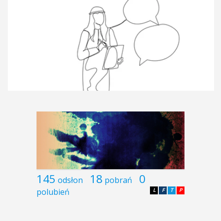
145
18
0
odsłon
pobrań
polubień
L
F
T
P