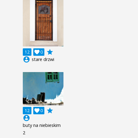
grade
12

0
account_circle
stare drzwi
grade
12

0
account_circle
buty na niebieskim
2