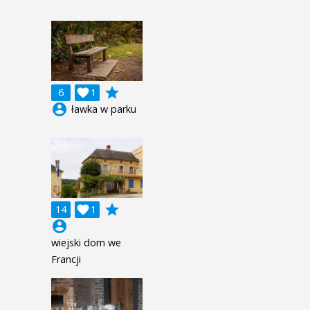
grade
6

1
account_circle
ławka w parku
grade
14

1
account_circle
wiejski dom we
Francji