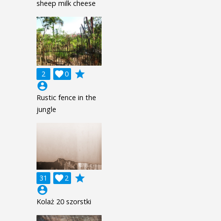
sheep milk cheese
grade
2

0
account_circle
Rustic fence in the
jungle
grade
31

2
account_circle
Kolaż 20 szorstki