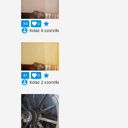
grade
34

0
account_circle
Kolaż 6 szorstki
grade
41

0
account_circle
Kolaż 2 szorstki