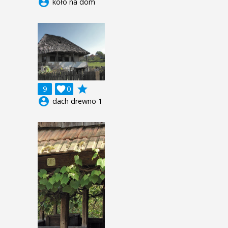
account_circle
koło na dom
grade
9

0
account_circle
dach drewno 1