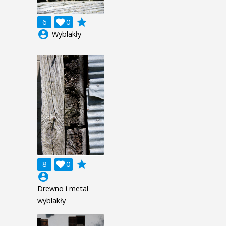
grade
6

0
account_circle
Wyblakły
grade
8

0
account_circle
Drewno i metal
wyblakły