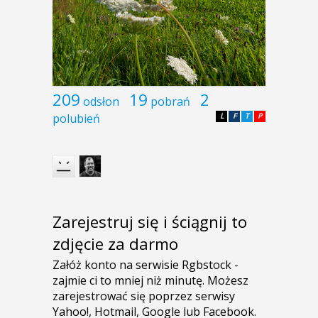
209
19
2
odsłon
pobrań
polubień
L
F
T
P
Zarejestruj się i ściągnij to
zdjęcie za darmo