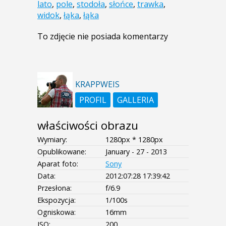
lato
,
pole
,
stodoła
,
słońce
,
trawka
,
widok
,
łąka
,
łąka
To zdjęcie nie posiada komentarzy
KRAPPWEIS
PROFIL
GALLERIA
właściwości obrazu
Wymiary:
1280px * 1280px
Opublikowane:
January - 27 - 2013
Aparat foto:
Sony
Data:
2012:07:28 17:39:42
Przesłona:
f/6.9
Ekspozycja:
1/100s
Ogniskowa:
16mm
ISO:
200