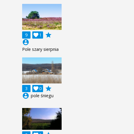
grade
9

1
account_circle
Pole szary sierpnia
grade
3

0
account_circle
pole śniegu