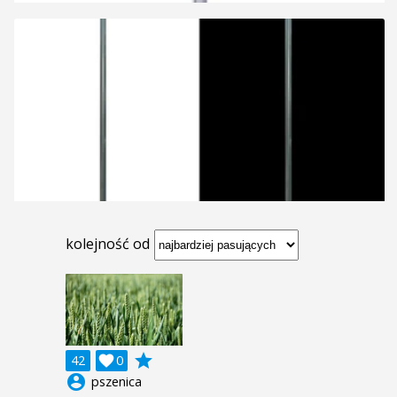
kolejność od
grade
42

0
account_circle
pszenica