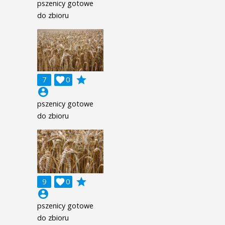
pszenicy gotowe
do zbioru
grade
7

0
account_circle
pszenicy gotowe
do zbioru
grade
9

0
account_circle
pszenicy gotowe
do zbioru