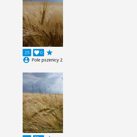
grade
25

0
account_circle
Pole pszenicy 2