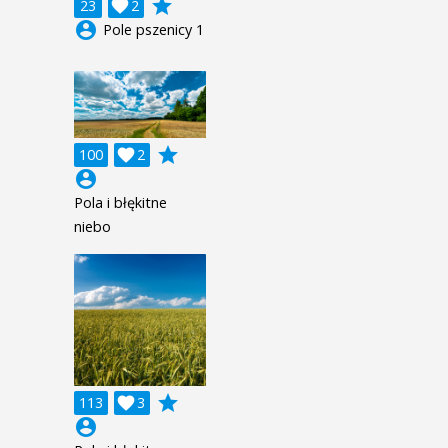
grade
23

2
account_circle
Pole pszenicy 1
grade
100

2
account_circle
Pola i błękitne
niebo
grade
113

3
account_circle