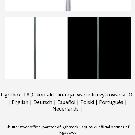
Lightbox
.
FAQ
.
kontakt
.
licencja
.
warunki użytkowania
.
O
.
|
English
|
Deutsch
|
Español
|
Polski
|
Português
|
Nederlands
|
Shutterstock official partner of Rgbstock
Saqurai AI official partner of
Rgbstock