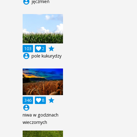
account_circle
jęczmień
grade
103

2
account_circle
pole kukurydzy
grade
346

8
account_circle
niwa w godzinach
wieczornych