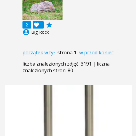
grade
2

1
account_circle
Big Rock
początek
w tył
strona 1
w przód
koniec
liczba znalezionych zdjęć: 3191 | liczna
znalezionych stron: 80