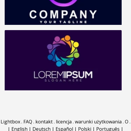
Lightbox
.
FAQ
.
kontakt
.
licencja
.
warunki użytkowania
.
O
.
|
English
|
Deutsch
|
Español
|
Polski
|
Português
|