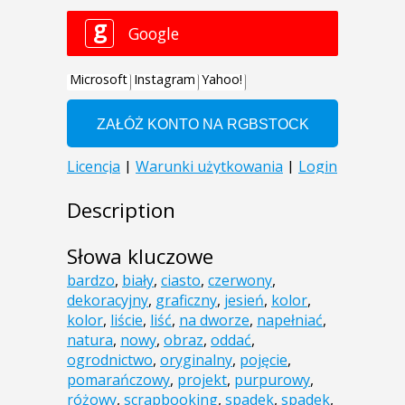
Description
Słowa kluczowe
bardzo
,
biały
,
ciasto
,
czerwony
,
dekoracyjny
,
graficzny
,
jesień
,
kolor
,
kolor
,
liście
,
liść
,
na dworze
,
napełniać
,
natura
,
nowy
,
obraz
,
oddać
,
ogrodnictwo
,
oryginalny
,
pojęcie
,
pomarańczowy
,
projekt
,
purpurowy
,
różowy
,
scrapbooking
,
spadek
,
spadek
,