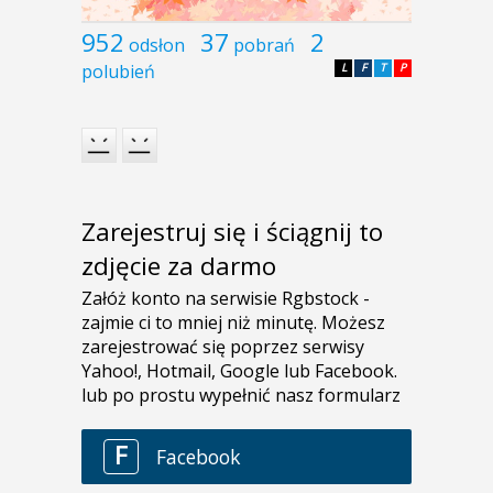
952
37
2
odsłon
pobrań
polubień
L
F
T
P
Zarejestruj się i ściągnij to
zdjęcie za darmo