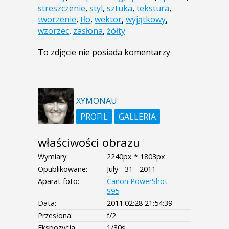
streszczenie
,
styl
,
sztuka
,
tekstura
,
tworzenie
,
tło
,
wektor
,
wyjątkowy
,
wzorzec
,
zasłona
,
żółty
To zdjęcie nie posiada komentarzy
XYMONAU
PROFIL
GALLERIA
właściwości obrazu
Wymiary:
2240px * 1803px
Opublikowane:
July - 31 - 2011
Aparat foto:
Canon PowerShot
S95
Data:
2011:02:28 21:54:39
Przesłona:
f/2
Ekspozycja:
1/30s