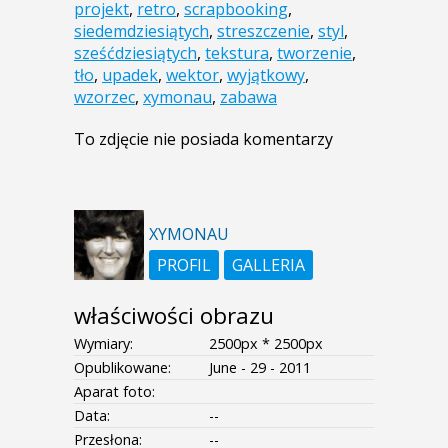
projekt
,
retro
,
scrapbooking
,
siedemdziesiątych
,
streszczenie
,
styl
,
sześćdziesiątych
,
tekstura
,
tworzenie
,
tło
,
upadek
,
wektor
,
wyjątkowy
,
wzorzec
,
xymonau
,
zabawa
To zdjęcie nie posiada komentarzy
XYMONAU
PROFIL
GALLERIA
właściwości obrazu
Wymiary:
2500px * 2500px
Opublikowane:
June - 29 - 2011
Aparat foto:
Data:
--
Przesłona:
--