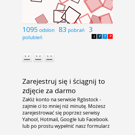
1095
83
3
odsłon
pobrań
polubień
L
F
T
P
Zarejestruj się i ściągnij to
zdjęcie za darmo