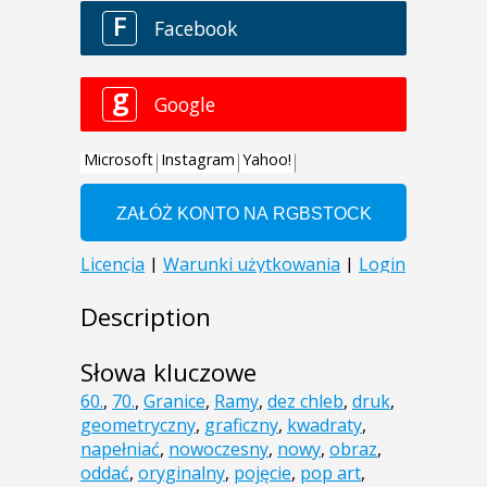
Description
Słowa kluczowe
60.
,
70.
,
Granice
,
Ramy
,
dez chleb
,
druk
,
geometryczny
,
graficzny
,
kwadraty
,
napełniać
,
nowoczesny
,
nowy
,
obraz
,
oddać
,
oryginalny
,
pojęcie
,
pop art
,