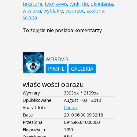
tekstura
,
tworzywo
,
tynk
,
tło
,
układania
,
w wieku
,
wyblakły
,
wzorzec
,
zasłona
,
ściana
To zdjęcie nie posiada komentarzy
WEIRDVIS
PROFIL
GALLERIA
właściwości obrazu
Wymiary:
3393px * 2199px
Opublikowane:
August - 03 - 2010
Aparat foto:
Canon
Data:
2010:06:30 09:32:18
Przesłona:
6918863/1000000
Ekspozycja:
1/80
Ogniskowa:
55/1