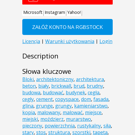
Description
Słowa kluczowe
Bloki
,
architektoniczny
,
architektura
,
beton
,
biały
,
brickwall
,
brud
,
brudny
,
budowa
,
budować
,
budynek
,
cegła
,
cegły
,
cement
,
copyspace
,
dom
,
fasada
,
glina
,
grunge
,
grungy
,
kamieniarstwo
,
kopia
,
malowany
,
malować
,
miejsce
,
miejski
,
moździerz
,
murarstwo
,
pieczony
,
powierzchnia
,
rustykalny
,
siła
,
stary
,
stos
,
struktura
,
szorstki
,
tapeta
,