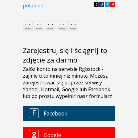
polubień
L
F
T
P
Zarejestruj się i ściągnij to
zdjęcie za darmo