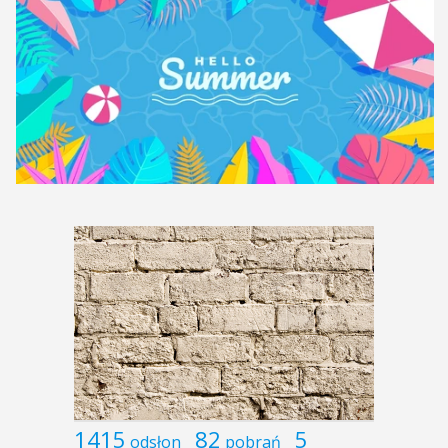
1415
82
5
odsłon
pobrań