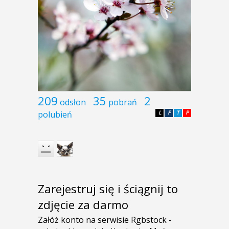
209
35
2
odsłon
pobrań
polubień
L
F
T
P
Zarejestruj się i ściągnij to
zdjęcie za darmo