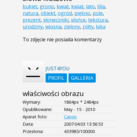
bukiet
,
grono
,
kwiat
,
kwiat
,
lato
,
lilia
,
natura
,
obiekt
,
ogród
,
piękno
,
pole
,
prezent
,
słoneczniki
,
słońce
,
tekstura
,
urodziny
,
wiosna
,
zielony
,
żółty
,
łąka
To zdjęcie nie posiada komentarzy
JUST4YOU
PROFIL
GALLERIA
właściwości obrazu
Wymiary:
1864px * 2484px
Opublikowane:
May - 15 - 2010
Aparat foto:
Canon
Data:
2007:04:03 13:56:53
Przesłona:
433985/100000