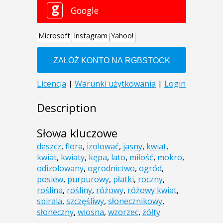
Description
Słowa kluczowe
deszcz
,
flora
,
izolować
,
jasny
,
kwiat
,
kwiat
,
kwiaty
,
kępa
,
lato
,
miłość
,
mokro
,
odizolowany
,
ogrodnictwo
,
ogród
,
posiew
,
purpurowy
,
płatki
,
roczny
,
roślina
,
rośliny
,
różowy
,
różowy kwiat
,
spirala
,
szczęśliwy
,
słonecznikowy
,
słoneczny
,
wiosna
,
wzorzec
,
żółty