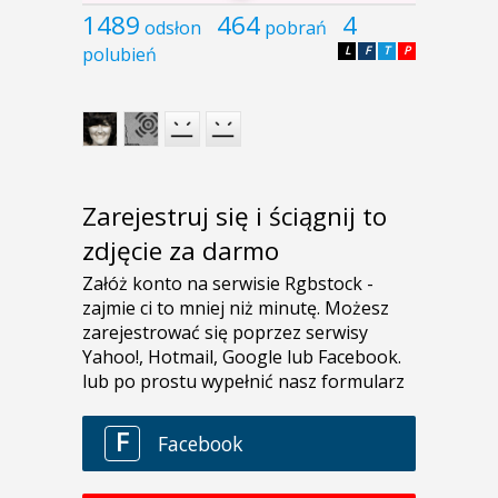
1489
464
4
odsłon
pobrań
polubień
L
F
T
P
Zarejestruj się i ściągnij to
zdjęcie za darmo