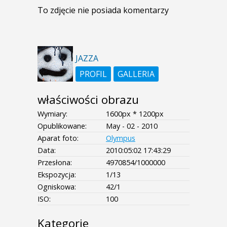
To zdjęcie nie posiada komentarzy
JAZZA
PROFIL
GALLERIA
właściwości obrazu
Wymiary:
1600px * 1200px
Opublikowane:
May - 02 - 2010
Aparat foto:
Olympus
Data:
2010:05:02 17:43:29
Przesłona:
4970854/1000000
Ekspozycja:
1/13
Ogniskowa:
42/1
ISO:
100
Kategorie