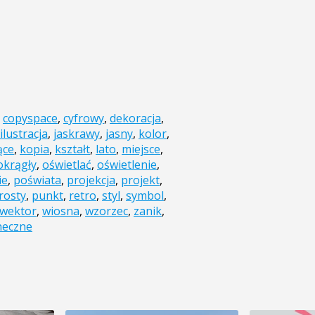
,
copyspace
,
cyfrowy
,
dekoracja
,
ilustracja
,
jaskrawy
,
jasny
,
kolor
,
ące
,
kopia
,
kształt
,
lato
,
miejsce
,
okrągły
,
oświetlać
,
oświetlenie
,
ie
,
poświata
,
projekcja
,
projekt
,
rosty
,
punkt
,
retro
,
styl
,
symbol
,
wektor
,
wiosna
,
wzorzec
,
zanik
,
neczne