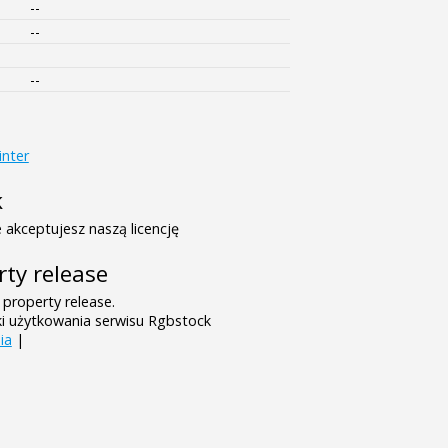
--
--
--
inter
k
 akceptujesz naszą licencję
rty release
 property release.
ki użytkowania serwisu Rgbstock
ia
|