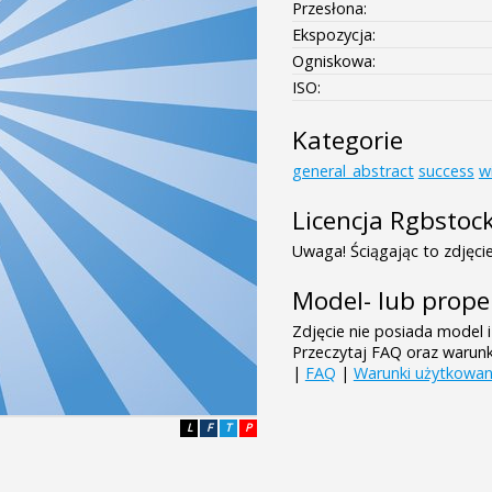
Przesłona:
Ekspozycja:
Ogniskowa:
ISO:
Kategorie
general_abstract
success
w
Licencja Rgbstoc
Uwaga! Ściągając to zdjęcie
Model- lub prope
Zdjęcie nie posiada model i
Przeczytaj FAQ oraz warun
|
FAQ
|
Warunki użytkowan
L
F
T
P