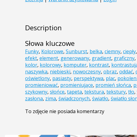
Description
Słowa kluczowe
Funky
,
Kolorowe
,
Sunburst
,
belka
,
ciemny
,
ciepły
efekt
,
element
,
generowany
,
gradient
,
graficzny
,
kolor
,
kolorowy
,
komputer
,
kontrast
,
kontrastuj
naszywka
,
niebieski
,
nowoczesny
,
obraz
,
oddać
,
oświetlony
,
pasiasty
,
perspektywa
,
plac
,
pokolen
promieniować
,
promieniujące
,
promień słońca
,
p
szykowny
,
słońce
,
tapeta
,
tekstura
,
tekstury
,
tło
,
zasłona
,
zima
,
świadczonych
,
światło
,
światło sło
To zdjęcie nie posiada komentarzy