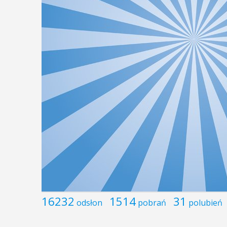
16232
1514
31
odsłon
pobrań
polubień