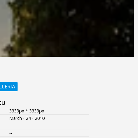
LLERIA
zu
3333px * 3333px
March - 24 - 2010
--