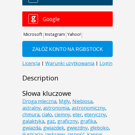
Description
Słowa kluczowe
Droga mleczna
,
Mgły
,
Niebiosa
,
astralny
,
astronomia
,
astronomiczny
,
chmura
,
ciało
,
ciemny
,
eter
,
eteryczny
,
galaktyka
,
gaz
,
graficzny
,
grafika
,
gwiazda
,
gwiazdek
,
gwiezdny
,
głęboko
,
ilustracja
,
jaskrawy
,
jasność
,
kaprys
,