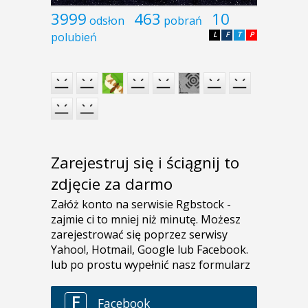
3999
463
10
odsłon
pobrań
polubień
L
F
T
P
Zarejestruj się i ściągnij to
zdjęcie za darmo