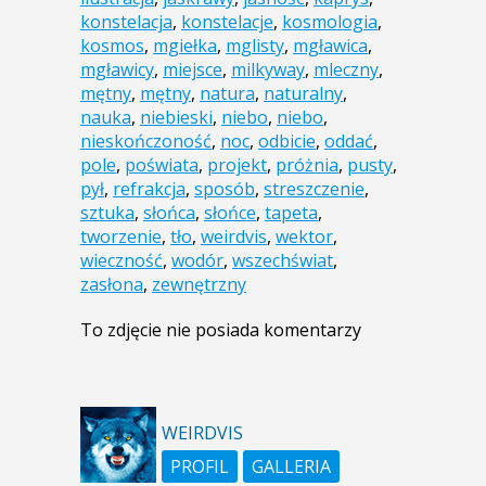
konstelacja
,
konstelacje
,
kosmologia
,
kosmos
,
mgiełka
,
mglisty
,
mgławica
,
mgławicy
,
miejsce
,
milkyway
,
mleczny
,
mętny
,
mętny
,
natura
,
naturalny
,
nauka
,
niebieski
,
niebo
,
niebo
,
nieskończoność
,
noc
,
odbicie
,
oddać
,
pole
,
poświata
,
projekt
,
próżnia
,
pusty
,
pył
,
refrakcja
,
sposób
,
streszczenie
,
sztuka
,
słońca
,
słońce
,
tapeta
,
tworzenie
,
tło
,
weirdvis
,
wektor
,
wieczność
,
wodór
,
wszechświat
,
zasłona
,
zewnętrzny
To zdjęcie nie posiada komentarzy
WEIRDVIS
PROFIL
GALLERIA