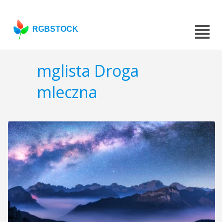
RGBSTOCK
mglista Droga
mleczna