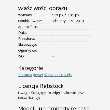
właściwości obrazu
Wymiary:
5250px * 3281px
Opublikowane:
February - 14 - 2010
Aparat foto:
Data:
--
Przesłona:
--
Ekspozycja:
--
Ogniskowa:
ISO:
--
Kategorie
textures
power
skies_and_clouds
Licencja Rgbstock
Uwaga! Ściągając to zdjęcie akceptujesz
naszą licencję
Model- lub property release