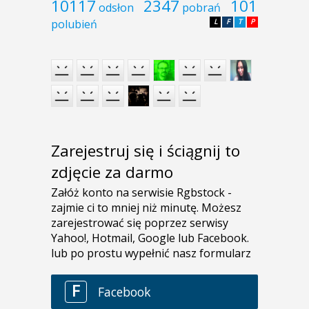
10117
2347
101
odsłon
pobrań
polubień
L
F
T
P
Zarejestruj się i ściągnij to
zdjęcie za darmo