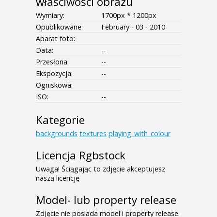
właściwości obrazu
Wymiary:
1700px * 1200px
Opublikowane:
February - 03 - 2010
Aparat foto:
Data:
--
Przesłona:
--
Ekspozycja:
--
Ogniskowa:
ISO:
--
Kategorie
backgrounds
textures
playing_with_colour
Licencja Rgbstock
Uwaga! Ściągając to zdjęcie akceptujesz
naszą licencję
Model- lub property release
Zdjęcie nie posiada model i property release.