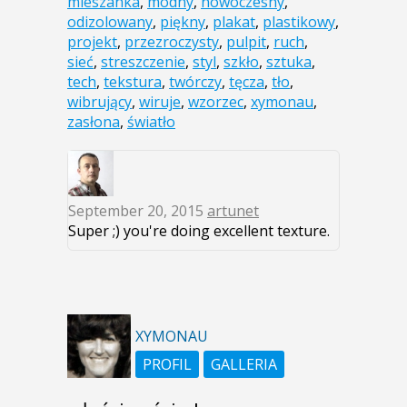
mieszanka
,
modny
,
nowoczesny
,
odizolowany
,
piękny
,
plakat
,
plastikowy
,
projekt
,
przezroczysty
,
pulpit
,
ruch
,
sieć
,
streszczenie
,
styl
,
szkło
,
sztuka
,
tech
,
tekstura
,
twórczy
,
tęcza
,
tło
,
wibrujący
,
wiruje
,
wzorzec
,
xymonau
,
zasłona
,
światło
September 20, 2015
artunet
Super ;) you're doing excellent texture.
XYMONAU
PROFIL
GALLERIA