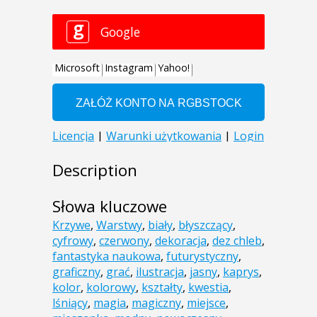
Description
Słowa kluczowe
Krzywe
,
Warstwy
,
biały
,
błyszczący
,
cyfrowy
,
czerwony
,
dekoracja
,
dez chleb
,
fantastyka naukowa
,
futurystyczny
,
graficzny
,
grać
,
ilustracja
,
jasny
,
kaprys
,
kolor
,
kolorowy
,
kształty
,
kwestia
,
lśniący
,
magia
,
magiczny
,
miejsce
,