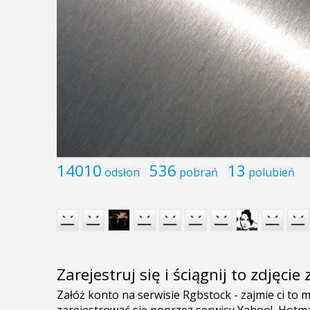
14010
536
13
odsłon
pobrań
polubień
Zarejestruj się i ściągnij to zdjęci