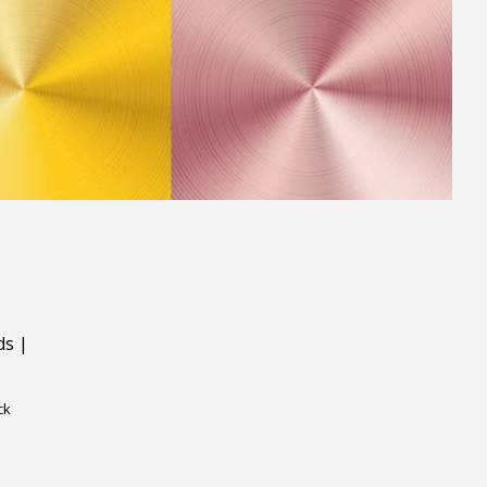
ds
|
ck