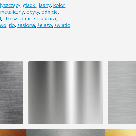
łyszczący
,
gładki
,
jasny
,
kolor
,
metaliczny
,
obyty
,
odbicie
,
l
,
streszczenie
,
struktura
,
ywo
,
tło
,
zasłona
,
żelazo
,
światło