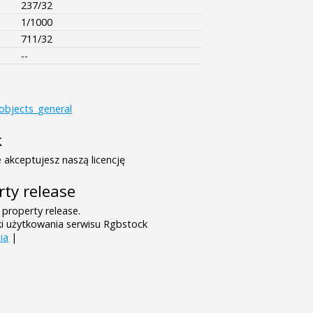
237/32
1/1000
711/32
--
objects_general
k
 akceptujesz naszą licencję
rty release
 property release.
ki użytkowania serwisu Rgbstock
ia
|