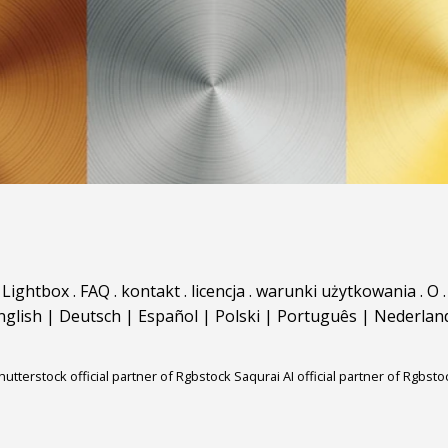
Lightbox
.
FAQ
.
kontakt
.
licencja
.
warunki użytkowania
.
O
.
nglish
|
Deutsch
|
Español
|
Polski
|
Português
|
Nederlan
hutterstock official partner of Rgbstock
Saqurai AI official partner of Rgbsto