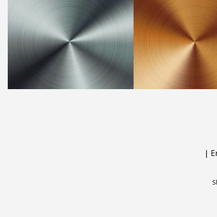
|
E
S