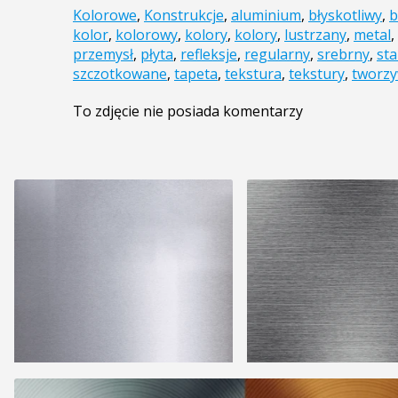
Kolorowe
,
Konstrukcje
,
aluminium
,
błyskotliwy
,
b
kolor
,
kolorowy
,
kolory
,
kolory
,
lustrzany
,
metal
,
przemysł
,
płyta
,
refleksje
,
regularny
,
srebrny
,
sta
szczotkowane
,
tapeta
,
tekstura
,
tekstury
,
tworz
To zdjęcie nie posiada komentarzy