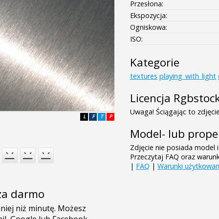
Przesłona:
Ekspozycja:
Ogniskowa:
ISO:
Kategorie
textures
playing_with_light
Licencja Rgbstoc
Uwaga! Ściągając to zdjęcie
L
F
T
P
Model- lub prope
Zdjęcie nie posiada model i
Przeczytaj FAQ oraz warun
|
FAQ
|
Warunki użytkowan
e za darmo