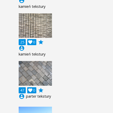
account_circle
kamień tekstury
grade
25

0
account_circle
kamień tekstury
grade
47

0
account_circle
parter tekstury