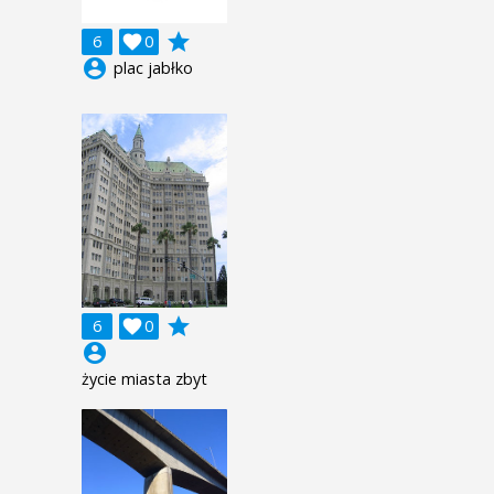
grade
6

0
account_circle
plac jabłko
grade
6

0
account_circle
życie miasta zbyt