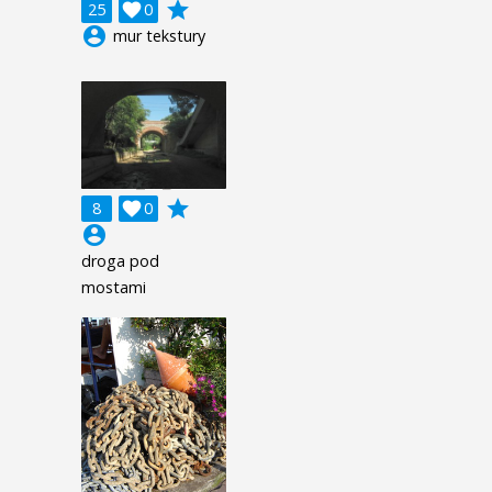
grade
25

0
account_circle
mur tekstury
grade
8

0
account_circle
droga pod
mostami