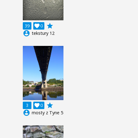
grade
39

0
account_circle
tekstury 12
grade
3

0
account_circle
mosty z Tyne 5