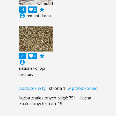
grade
4

0
account_circle
remont dachu
grade
21

0
account_circle
nasiona konopi
tekstury
początek
w tył
strona 1
w przód
koniec
liczba znalezionych zdjęć: 751 | liczna
znalezionych stron: 19