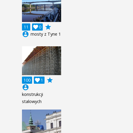
grade
11

0
account_circle
mosty z Tyne 1
grade
100

1
account_circle
konstrukcji
stalowych