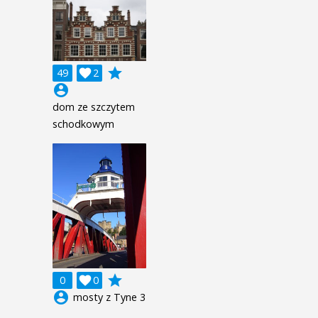
grade
49

2
account_circle
dom ze szczytem
schodkowym
grade
0

0
account_circle
mosty z Tyne 3