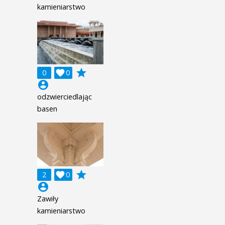
kamieniarstwo
grade
0

0
account_circle
odzwierciedlając
basen
grade
2

0
account_circle
Zawiły
kamieniarstwo