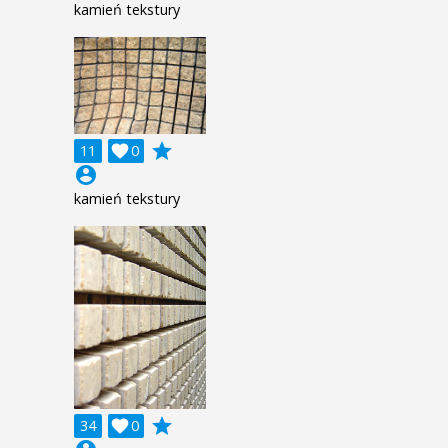
kamień tekstury
grade
11

0
account_circle
kamień tekstury
grade
34

0