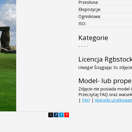
Przesłona:
Ekspozycja:
Ogniskowa:
ISO:
Kategorie
- - - -
Licencja Rgbstoc
Uwaga! Ściągając to zdjęcie
Model- lub prope
Zdjęcie nie posiada model i
Przeczytaj FAQ oraz warun
|
FAQ
|
Warunki użytkowan
L
F
T
P