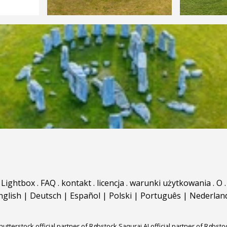
Lightbox
.
FAQ
.
kontakt
.
licencja
.
warunki użytkowania
.
O
.
nglish
|
Deutsch
|
Español
|
Polski
|
Português
|
Nederlan
hutterstock official partner of Rgbstock
Saqurai AI official partner of Rgbsto