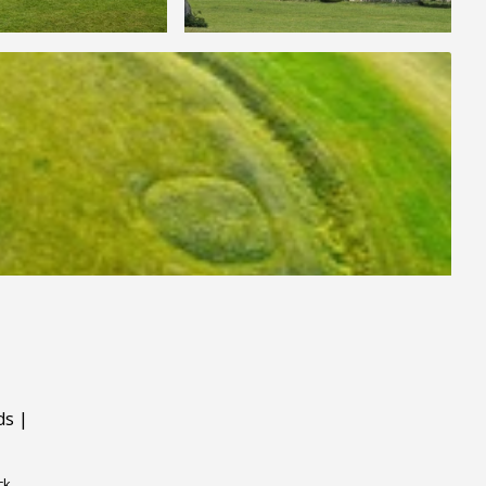
ds
|
ck