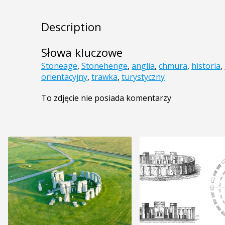
Description
Słowa kluczowe
Stoneage
,
Stonehenge
,
anglia
,
chmura
,
historia
,
orientacyjny
,
trawka
,
turystyczny
To zdjęcie nie posiada komentarzy