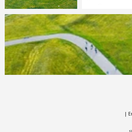
|
E
S