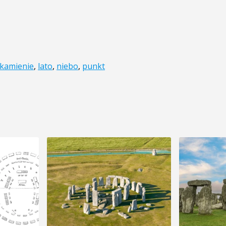
kamienie
,
lato
,
niebo
,
punkt