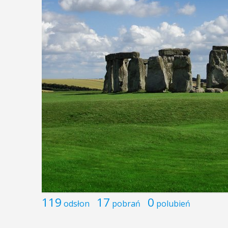
119
17
0
odsłon
pobrań
polubień