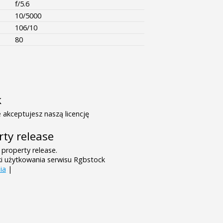
f/5.6
10/5000
106/10
80
k
 akceptujesz naszą licencję
rty release
 property release.
ki użytkowania serwisu Rgbstock
ia
|