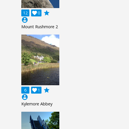
grade
12

0
account_circle
Mount Rushmore 2
grade
6

1
account_circle
Kylemore Abbey