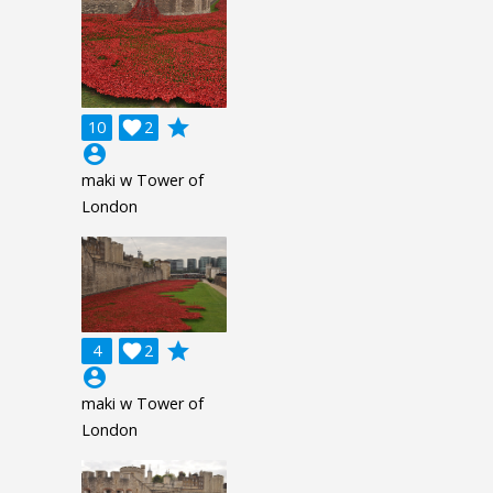
grade
10

2
account_circle
maki w Tower of
London
grade
4

2
account_circle
maki w Tower of
London