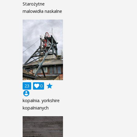
Starożytne
malowidła naskalne
grade
23

0
account_circle
kopalnia. yorkshire
kopalnianych