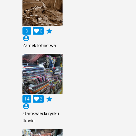
grade
0

0
account_circle
Zamek lotnictwa
grade
14

2
account_circle
staroświecki rynku
tkanin