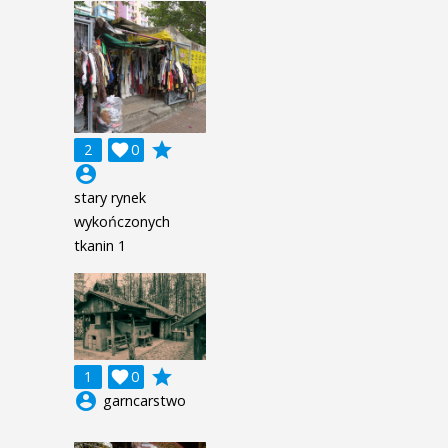
grade
2

0
account_circle
stary rynek
wykończonych
tkanin 1
grade
1

0
account_circle
garncarstwo