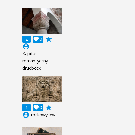
grade
2

0
account_circle
Kapitał
romantyczny
druebeck
grade
1

0
account_circle
rockowy lew