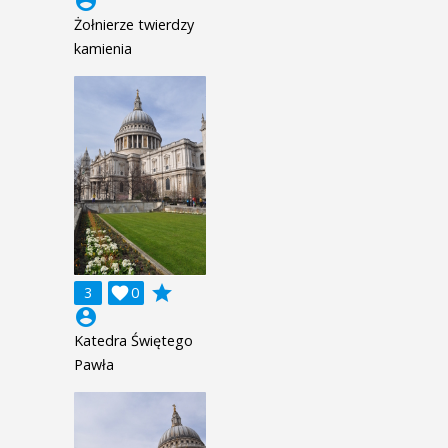
account_circle
Żołnierze twierdzy
kamienia
grade
3

0
account_circle
Katedra Świętego
Pawła