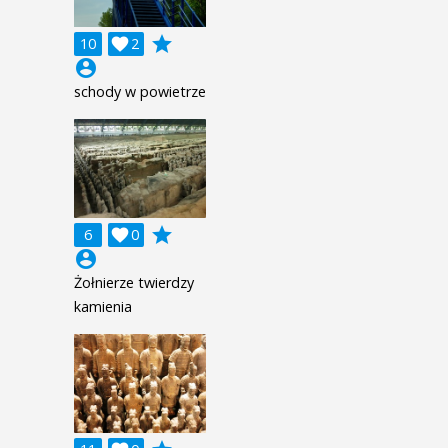
grade
10

2
account_circle
schody w powietrze
grade
6

0
account_circle
Żołnierze twierdzy
kamienia