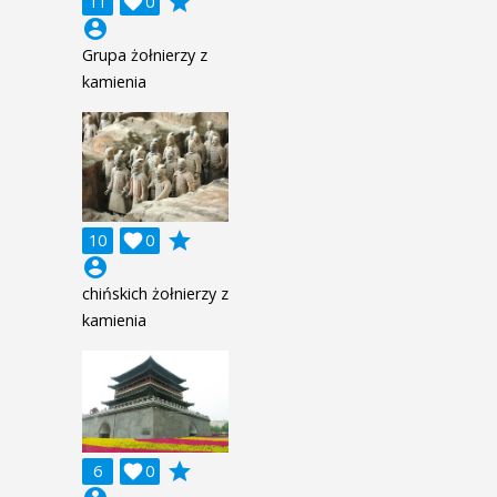
grade
11

0
account_circle
Grupa żołnierzy z
kamienia
grade
10

0
account_circle
chińskich żołnierzy z
kamienia
grade
6

0