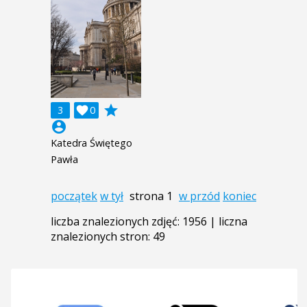
grade
3

0
account_circle
Katedra Świętego
Pawła
początek
w tył
strona 1
w przód
koniec
liczba znalezionych zdjęć: 1956 | liczna
znalezionych stron: 49