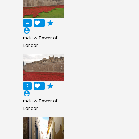
grade
4

1
account_circle
maki w Tower of
London
grade
2

1
account_circle
maki w Tower of
London