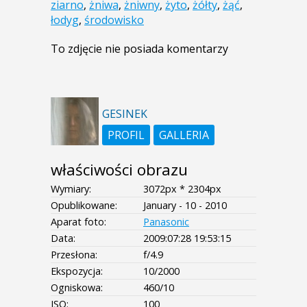
ziarno
,
żniwa
,
żniwny
,
żyto
,
żółty
,
żąć
,
łodyg
,
środowisko
To zdjęcie nie posiada komentarzy
GESINEK
PROFIL
GALLERIA
właściwości obrazu
Wymiary:
3072px * 2304px
Opublikowane:
January - 10 - 2010
Aparat foto:
Panasonic
Data:
2009:07:28 19:53:15
Przesłona:
f/4.9
Ekspozycja:
10/2000
Ogniskowa:
460/10
ISO:
100