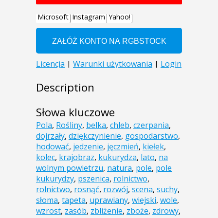
Description
Słowa kluczowe
Pola
,
Rośliny
,
belka
,
chleb
,
czerpania
,
dojrzały
,
dziękczynienie
,
gospodarstwo
,
hodować
,
jedzenie
,
jęczmień
,
kiełek
,
kolec
,
krajobraz
,
kukurydza
,
lato
,
na
wolnym powietrzu
,
natura
,
pole
,
pole
kukurydzy
,
pszenica
,
rolnictwo
,
rolnictwo
,
rosnąć
,
rozwój
,
scena
,
suchy
,
słoma
,
tapeta
,
uprawiany
,
wiejski
,
wole
,
wzrost
,
zasób
,
zbliżenie
,
zboże
,
zdrowy
,