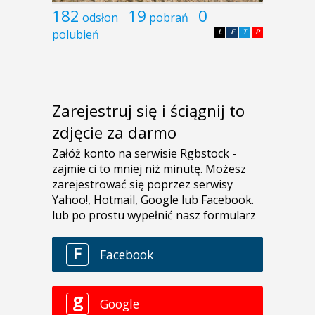
182
19
0
odsłon
pobrań
polubień
L
F
T
P
Zarejestruj się i ściągnij to
zdjęcie za darmo