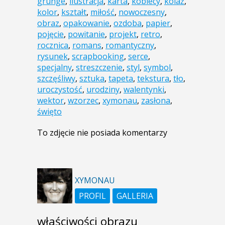
grunge
,
ilustracja
,
karta
,
kobiecy
,
kolaż
,
kolor
,
kształt
,
miłość
,
nowoczesny
,
obraz
,
opakowanie
,
ozdoba
,
papier
,
pojęcie
,
powitanie
,
projekt
,
retro
,
rocznica
,
romans
,
romantyczny
,
rysunek
,
scrapbooking
,
serce
,
specjalny
,
streszczenie
,
styl
,
symbol
,
szczęśliwy
,
sztuka
,
tapeta
,
tekstura
,
tło
,
uroczystość
,
urodziny
,
walentynki
,
wektor
,
wzorzec
,
xymonau
,
zasłona
,
święto
To zdjęcie nie posiada komentarzy
XYMONAU
PROFIL
GALLERIA
właściwości obrazu