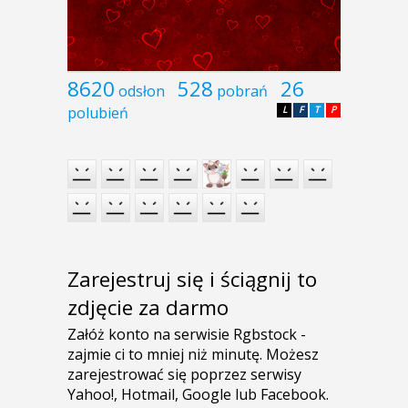
8620
528
26
odsłon
pobrań
polubień
L
F
T
P
Zarejestruj się i ściągnij to
zdjęcie za darmo