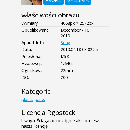
PROFIL
GALLERIA
właściwości obrazu
Wymiary:
4068px * 2572px
Opublikowane:
December - 10 -
2010
Aparat foto:
Sony
Data:
2010:04:18 03:02:55
Przesłona:
f/6.3
Ekspozycja:
1/640s
Ogniskowa:
22mm
ISO:
200
Kategorie
plants
parks
Licencja Rgbstock
Uwaga! Ściągając to zdjęcie akceptujesz
naszą licencję