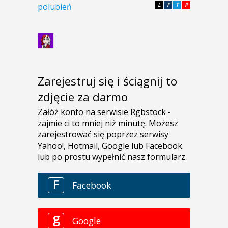
polubień
L
F
T
P
Zarejestruj się i ściągnij to
zdjęcie za darmo