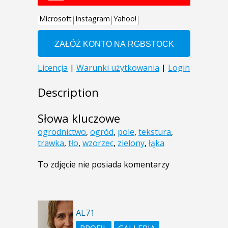
Description
Słowa kluczowe
ogrodnictwo
,
ogród
,
pole
,
tekstura
,
trawka
,
tło
,
wzorzec
,
zielony
,
łąka
To zdjęcie nie posiada komentarzy
AL71