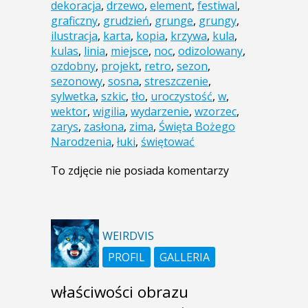
dekoracja
,
drzewo
,
element
,
festiwal
,
graficzny
,
grudzień
,
grunge
,
grungy
,
ilustracja
,
karta
,
kopia
,
krzywa
,
kula
,
kulas
,
linia
,
miejsce
,
noc
,
odizolowany
,
ozdobny
,
projekt
,
retro
,
sezon
,
sezonowy
,
sosna
,
streszczenie
,
sylwetka
,
szkic
,
tło
,
uroczystość
,
w
,
wektor
,
wigilia
,
wydarzenie
,
wzorzec
,
zarys
,
zasłona
,
zima
,
Święta Bożego
Narodzenia
,
łuki
,
świętować
To zdjęcie nie posiada komentarzy
WEIRDVIS
PROFIL
GALLERIA
właściwości obrazu