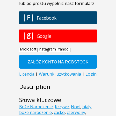
Description
Słowa kluczowe
Boże Narodzenie
,
Krzywe
,
Noel
,
biały
,
boże narodzenie
,
cacko
,
czerwony
,