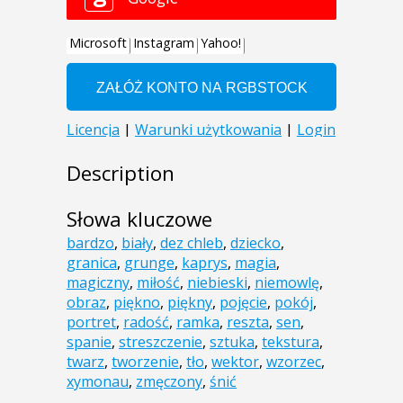
Description
Słowa kluczowe
bardzo
,
biały
,
dez chleb
,
dziecko
,
granica
,
grunge
,
kaprys
,
magia
,
magiczny
,
miłość
,
niebieski
,
niemowlę
,
obraz
,
piękno
,
piękny
,
pojęcie
,
pokój
,
portret
,
radość
,
ramka
,
reszta
,
sen
,
spanie
,
streszczenie
,
sztuka
,
tekstura
,
twarz
,
tworzenie
,
tło
,
wektor
,
wzorzec
,
xymonau
,
zmęczony
,
śnić