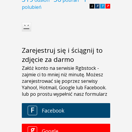
odsłon
pobrań
polubień
L
F
T
P
Zarejestruj się i ściągnij to
zdjęcie za darmo