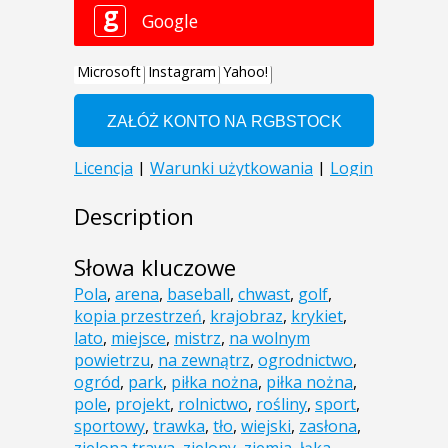
Description
Słowa kluczowe
Pola
,
arena
,
baseball
,
chwast
,
golf
,
kopia przestrzeń
,
krajobraz
,
krykiet
,
lato
,
miejsce
,
mistrz
,
na wolnym
powietrzu
,
na zewnątrz
,
ogrodnictwo
,
ogród
,
park
,
piłka nożna
,
piłka nożna
,
pole
,
projekt
,
rolnictwo
,
rośliny
,
sport
,
sportowy
,
trawka
,
tło
,
wiejski
,
zasłona
,
zielona trawa
,
zielony
,
ziemia
,
łąka