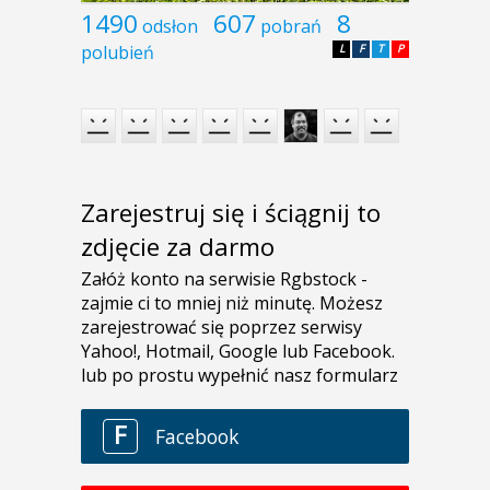
1490
607
8
odsłon
pobrań
polubień
L
F
T
P
Zarejestruj się i ściągnij to
zdjęcie za darmo