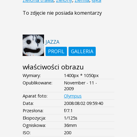
To zdjęcie nie posiada komentarzy
JAZZA
PROFIL
GALLERIA
właściwości obrazu
Wymiary:
1400px * 1050px
Opublikowane:
November - 11 -
2009
Aparat foto:
Olympus
Data:
2008:08:02 09:59:40
Przesłona:
f/7.1
Ekspozycja:
1/125s
Ogniskowa:
36mm
ISO:
200