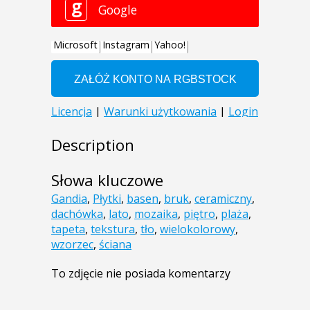
Description
Słowa kluczowe
Gandia
,
Płytki
,
basen
,
bruk
,
ceramiczny
,
dachówka
,
lato
,
mozaika
,
piętro
,
plaża
,
tapeta
,
tekstura
,
tło
,
wielokolorowy
,
wzorzec
,
ściana
To zdjęcie nie posiada komentarzy