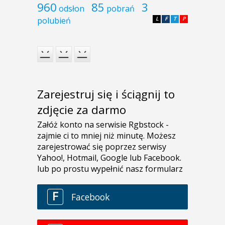
960
85
3
odsłon
pobrań
polubień
L
F
T
P
Zarejestruj się i ściągnij to
zdjęcie za darmo