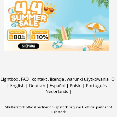
Lightbox
.
FAQ
.
kontakt
.
licencja
.
warunki użytkowania
.
O
.
|
English
|
Deutsch
|
Español
|
Polski
|
Português
|
Nederlands
|
Shutterstock official partner of Rgbstock
Saqurai AI official partner of
Rgbstock