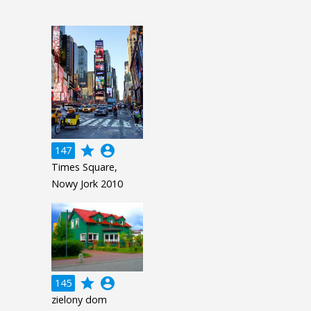
grade
account_circle
147
Times Square,
Nowy Jork 2010
grade
account_circle
145
zielony dom