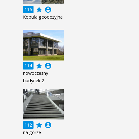
grade
account_circle
116
Kopuła geodezyjna
grade
account_circle
114
nowoczesny
budynek 2
grade
account_circle
112
na górze