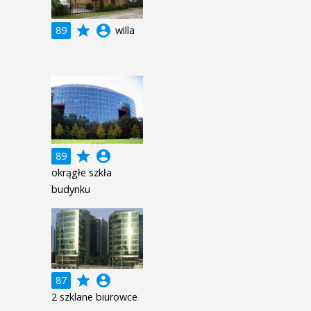
grade
account_circle
89
willa
grade
account_circle
89
okrągłe szkła
budynku
grade
account_circle
87
2 szklane biurowce