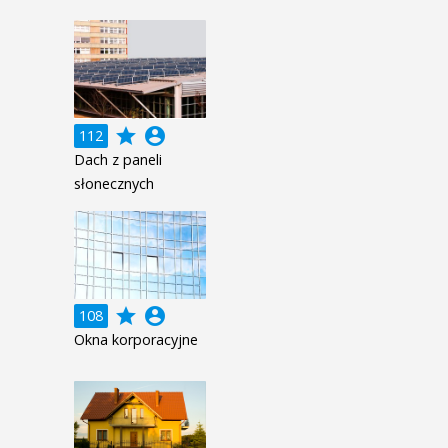
grade
account_circle
112
Dach z paneli
słonecznych
grade
account_circle
108
Okna korporacyjne