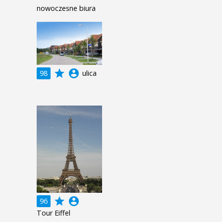
nowoczesne biura
grade
account_circle
98
ulica
grade
account_circle
96
Tour Eiffel