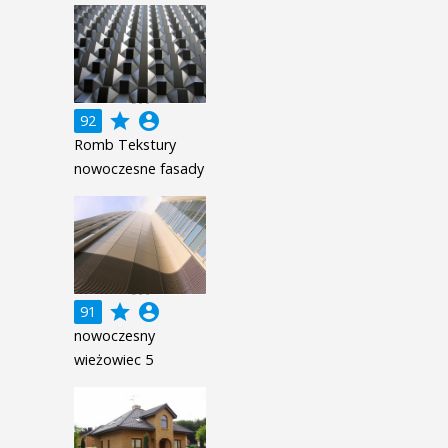
grade
account_circle
92
Romb Tekstury
nowoczesne fasady
grade
account_circle
91
nowoczesny
wieżowiec 5