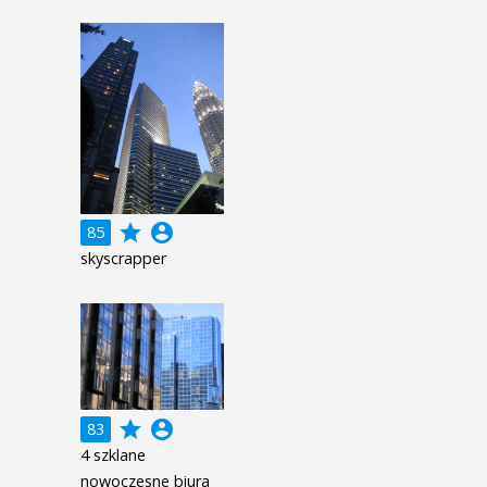
grade
account_circle
85
skyscrapper
grade
account_circle
83
4 szklane
nowoczesne biura