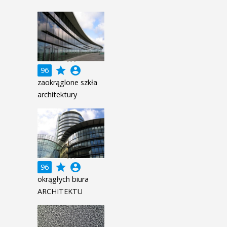
grade
account_circle
96
zaokrąglone szkła
architektury
grade
account_circle
96
okrągłych biura
ARCHITEKTU