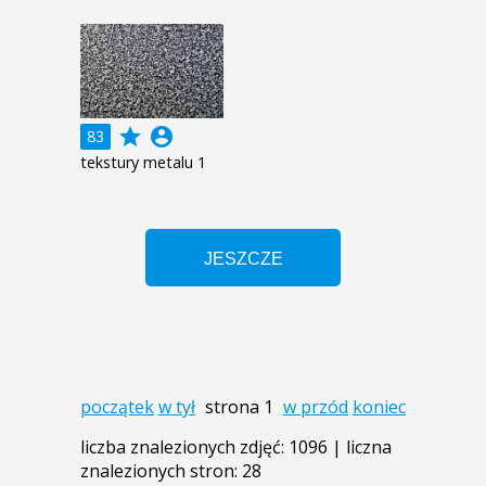
grade
account_circle
83
tekstury metalu 1
początek
w tył
strona 1
w przód
koniec
liczba znalezionych zdjęć: 1096 | liczna
znalezionych stron: 28