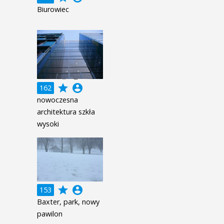
Biurowiec
grade
account_circle
162
nowoczesna
architektura szkła
wysoki
grade
account_circle
153
Baxter, park, nowy
pawilon