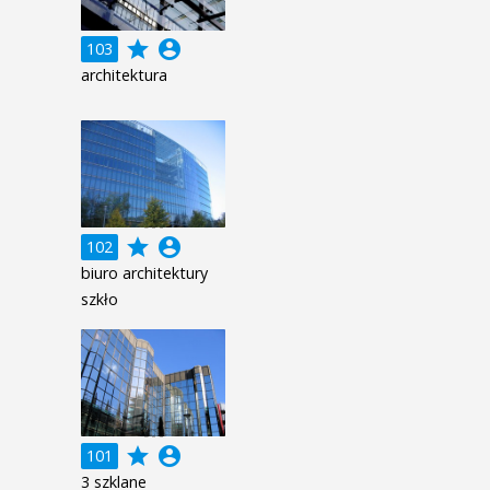
grade
account_circle
103
architektura
grade
account_circle
102
biuro architektury
szkło
grade
account_circle
101
3 szklane