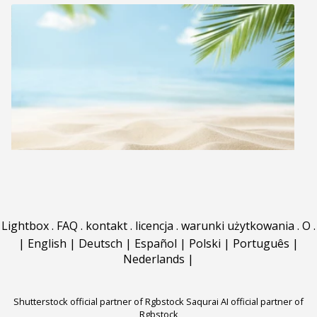
Lightbox
.
FAQ
.
kontakt
.
licencja
.
warunki użytkowania
.
O
.
|
English
|
Deutsch
|
Español
|
Polski
|
Português
|
Nederlands
|
Shutterstock official partner of Rgbstock
Saqurai AI official partner of
Rgbstock