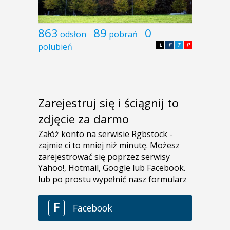
863
89
0
odsłon
pobrań
polubień
L
F
T
P
Zarejestruj się i ściągnij to
zdjęcie za darmo