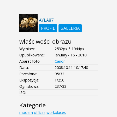
AYLA87
PROFIL
GALLERIA
właściwości obrazu
Wymiary:
2592px * 1944px
Opublikowane:
January - 16 - 2010
Aparat foto:
Canon
Data:
2008:10:11 10:17:40
Przesłona:
95/32
Ekspozycja:
1/250
Ogniskowa:
237/32
ISO:
--
Kategorie
modern
offices
workplaces