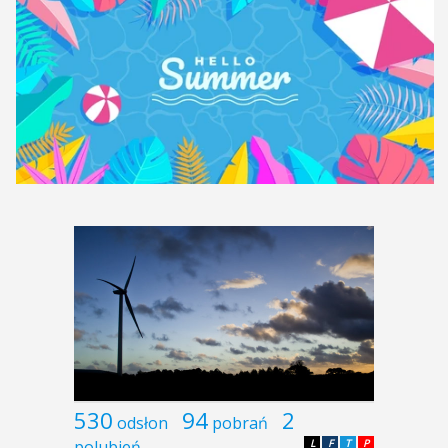
530
94
2
odsłon
pobrań
polubień
L
F
T
P