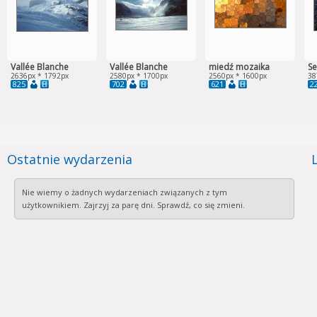
Vallée Blanche
Vallée Blanche
miedź mozaika
Se
2636px * 1792px
2580px * 1700px
2560px * 1600px
38
825
702
621
2
Ostatnie wydarzenia
Nie wiemy o żadnych wydarzeniach związanych z tym
użytkownikiem. Zajrzyj za parę dni. Sprawdź, co się zmieni.