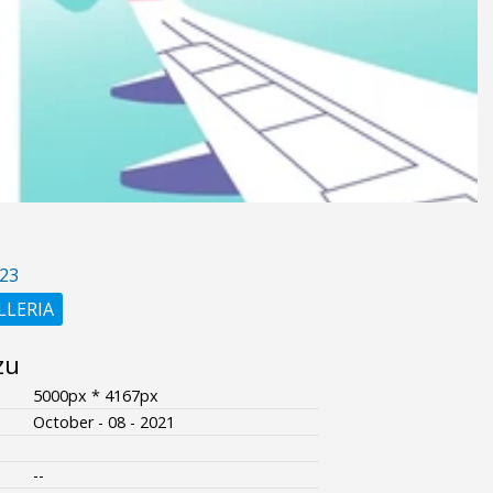
23
LLERIA
zu
5000px * 4167px
October - 08 - 2021
--