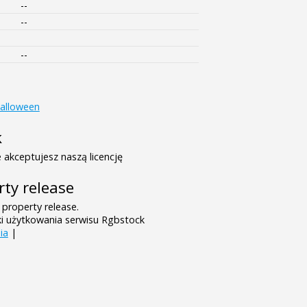
--
--
--
alloween
k
 akceptujesz naszą licencję
rty release
 property release.
ki użytkowania serwisu Rgbstock
ia
|