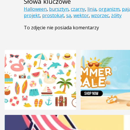
Słowa kluczowe
Halloween
,
bursztyn
,
czarny
,
linia
,
organizm
,
paj
projekt
,
prostokąt
,
są
,
wektor
,
wzorzec
,
żółty
To zdjęcie nie posiada komentarzy