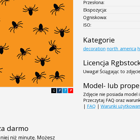
Przesłona:
Ekspozycja:
Ogniskowa:
ISO:
Kategorie
decoration
north_america
h
Licencja Rgbstoc
Uwaga! Ściągając to zdjęcie
Model- lub prope
L
F
T
P
Zdjęcie nie posiada model i
Przeczytaj FAQ oraz warun
|
FAQ
|
Warunki użytkowan
e za darmo