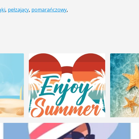
ąki
,
pełzający
,
pomarańczowy
,