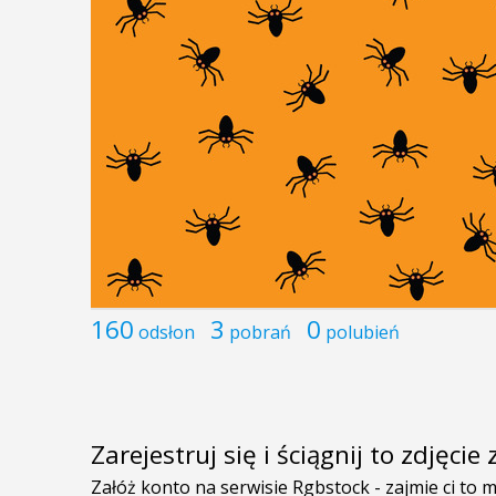
160
3
0
odsłon
pobrań
polubień
Zarejestruj się i ściągnij to zdjęci