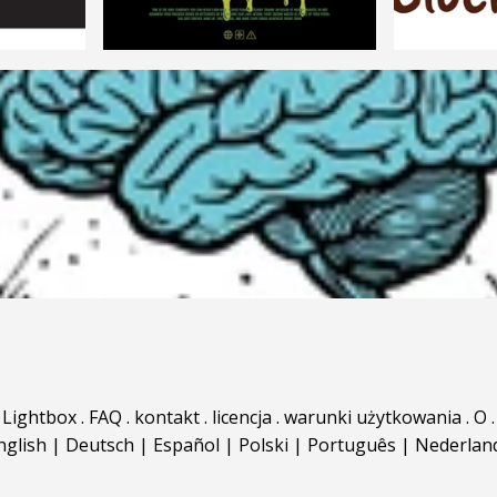
Lightbox
.
FAQ
.
kontakt
.
licencja
.
warunki użytkowania
.
O
.
nglish
|
Deutsch
|
Español
|
Polski
|
Português
|
Nederlan