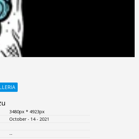
LLERIA
zu
3480px * 4923px
October - 14 - 2021
--