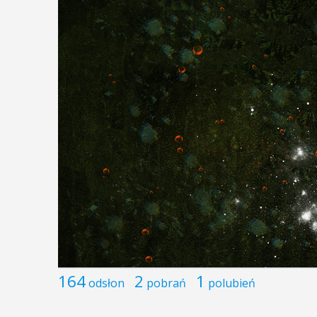
164
2
1
odsłon
pobrań
polubień