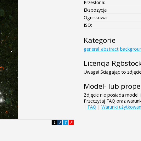
Przesłona:
Ekspozycja:
Ogniskowa:
ISO:
Kategorie
general_abstract
backgrou
Licencja Rgbstoc
Uwaga! Ściągając to zdjęcie
Model- lub prope
Zdjęcie nie posiada model i
Przeczytaj FAQ oraz warun
|
FAQ
|
Warunki użytkowan
L
F
T
P