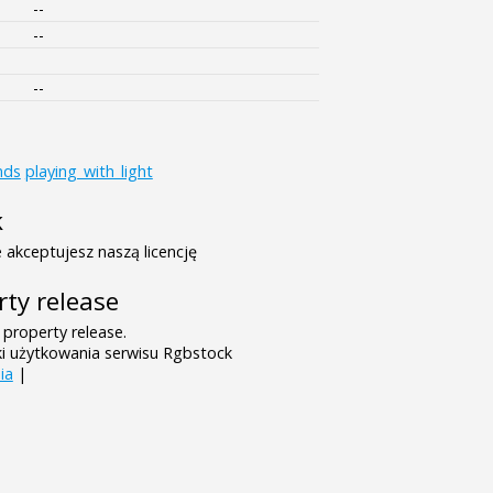
--
--
--
nds
playing_with_light
k
 akceptujesz naszą licencję
rty release
 property release.
ki użytkowania serwisu Rgbstock
ia
|