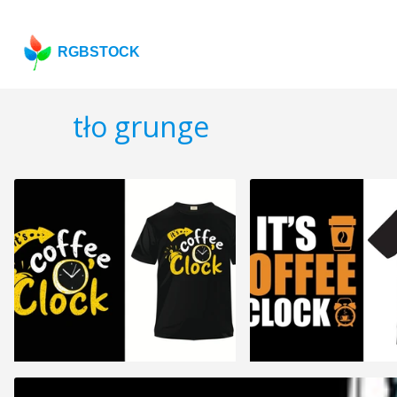
RGBSTOCK
tło grunge