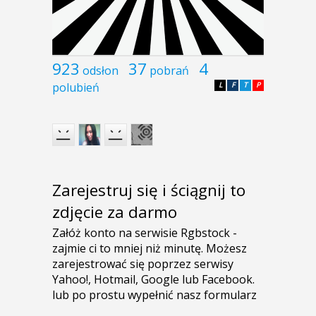
923
37
4
odsłon
pobrań
polubień
L
F
T
P
Zarejestruj się i ściągnij to
zdjęcie za darmo