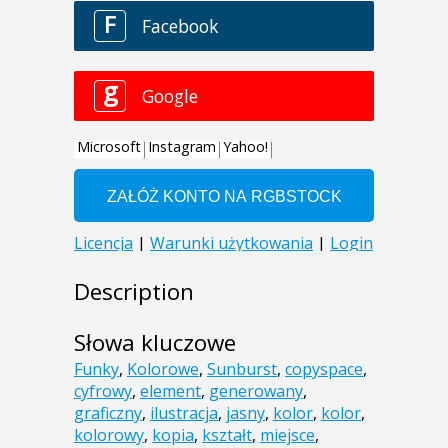
Description
Słowa kluczowe
Funky
,
Kolorowe
,
Sunburst
,
copyspace
,
cyfrowy
,
element
,
generowany
,
graficzny
,
ilustracja
,
jasny
,
kolor
,
kolor
,
kolorowy
,
kopia
,
kształt
,
miejsce
,