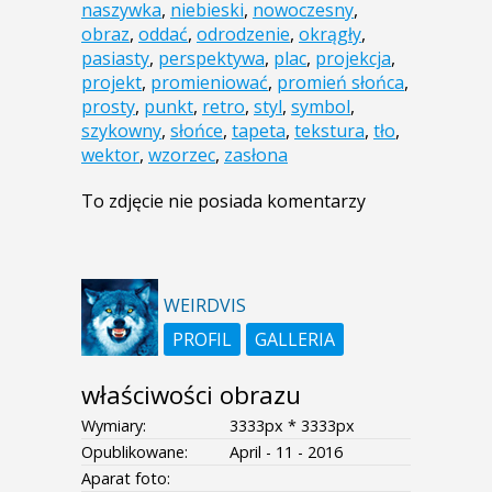
naszywka
,
niebieski
,
nowoczesny
,
obraz
,
oddać
,
odrodzenie
,
okrągły
,
pasiasty
,
perspektywa
,
plac
,
projekcja
,
projekt
,
promieniować
,
promień słońca
,
prosty
,
punkt
,
retro
,
styl
,
symbol
,
szykowny
,
słońce
,
tapeta
,
tekstura
,
tło
,
wektor
,
wzorzec
,
zasłona
To zdjęcie nie posiada komentarzy
WEIRDVIS
PROFIL
GALLERIA
właściwości obrazu
Wymiary:
3333px * 3333px
Opublikowane:
April - 11 - 2016
Aparat foto: