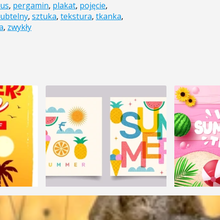
rus
,
pergamin
,
plakat
,
pojęcie
,
subtelny
,
sztuka
,
tekstura
,
tkanka
,
a
,
zwykły