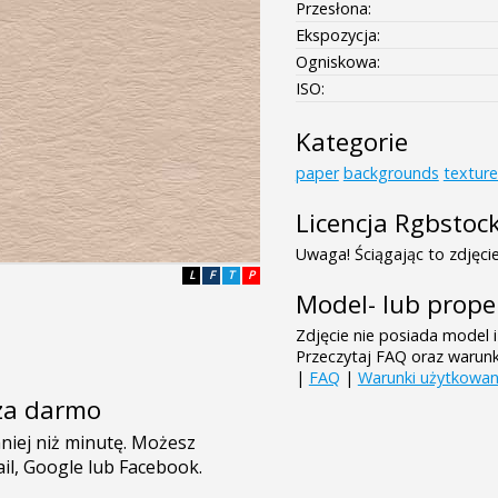
Przesłona:
Ekspozycja:
Ogniskowa:
ISO:
Kategorie
paper
backgrounds
texture
Licencja Rgbstoc
Uwaga! Ściągając to zdjęcie
L
F
T
P
Model- lub prope
Zdjęcie nie posiada model i
Przeczytaj FAQ oraz warun
|
FAQ
|
Warunki użytkowan
e za darmo