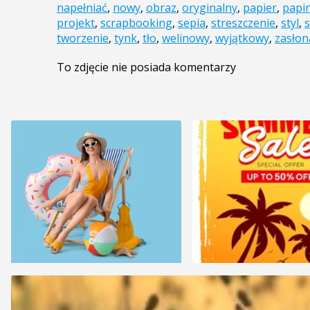
napełniać
,
nowy
,
obraz
,
oryginalny
,
papier
,
papi
projekt
,
scrapbooking
,
sepia
,
streszczenie
,
styl
,
tworzenie
,
tynk
,
tło
,
welinowy
,
wyjątkowy
,
zasłon
To zdjęcie nie posiada komentarzy