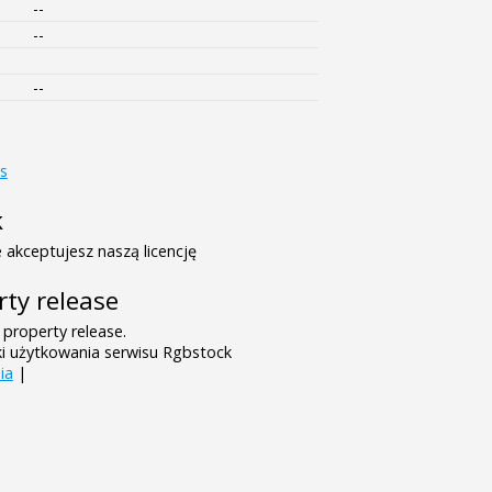
--
--
--
s
k
 akceptujesz naszą licencję
rty release
 property release.
ki użytkowania serwisu Rgbstock
ia
|