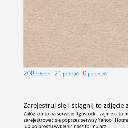
208
21
0
odsłon
pobrań
polubień
Zarejestruj się i ściągnij to zdjęci