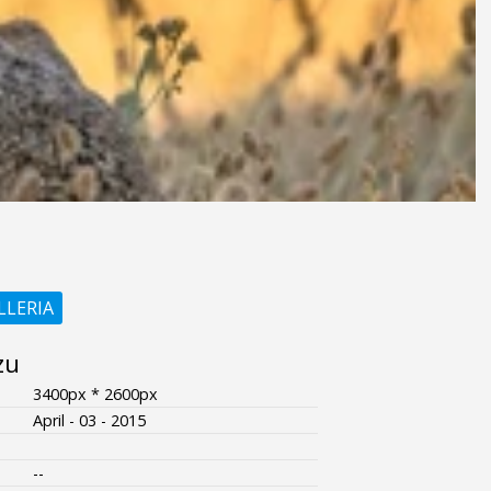
LLERIA
zu
3400px * 2600px
April - 03 - 2015
--