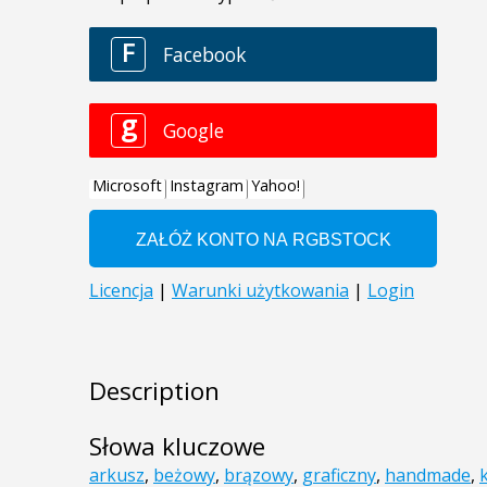
Description
Słowa kluczowe
arkusz
,
beżowy
,
brązowy
,
graficzny
,
handmade
,