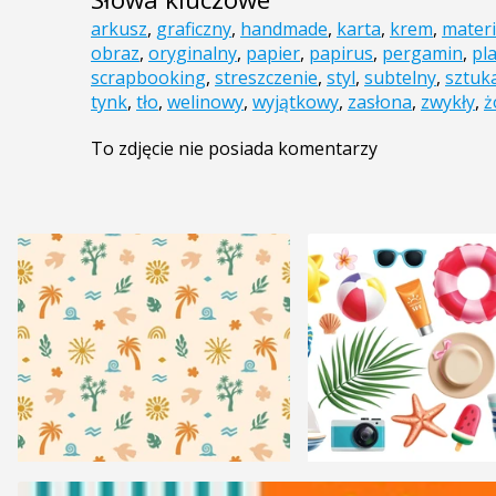
arkusz
,
graficzny
,
handmade
,
karta
,
krem
,
materi
obraz
,
oryginalny
,
papier
,
papirus
,
pergamin
,
pl
scrapbooking
,
streszczenie
,
styl
,
subtelny
,
sztuk
tynk
,
tło
,
welinowy
,
wyjątkowy
,
zasłona
,
zwykły
,
ż
To zdjęcie nie posiada komentarzy