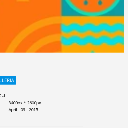
LLERIA
zu
3400px * 2600px
April - 03 - 2015
--