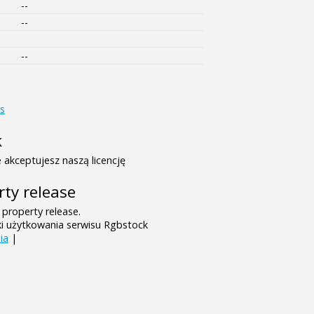
--
--
--
s
k
 akceptujesz naszą licencję
rty release
 property release.
ki użytkowania serwisu Rgbstock
ia
|