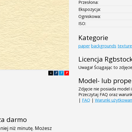
Przesłona:
Ekspozycja:
Ogniskowa:
ISO:
Kategorie
paper
backgrounds
texture
Licencja Rgbstoc
Uwaga! Ściągając to zdjęcie
L
F
T
P
Model- lub prope
Zdjęcie nie posiada model i
Przeczytaj FAQ oraz warun
|
FAQ
|
Warunki użytkowan
e za darmo