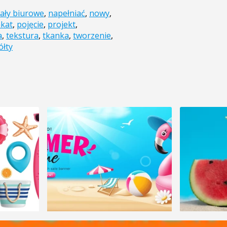
ały biurowe
,
napełniać
,
nowy
,
akat
,
pojęcie
,
projekt
,
a
,
tekstura
,
tkanka
,
tworzenie
,
ółty