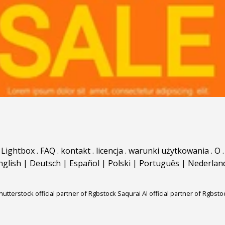
Lightbox
.
FAQ
.
kontakt
.
licencja
.
warunki użytkowania
.
O
.
nglish
|
Deutsch
|
Español
|
Polski
|
Português
|
Nederlan
hutterstock official partner of Rgbstock
Saqurai AI official partner of Rgbsto