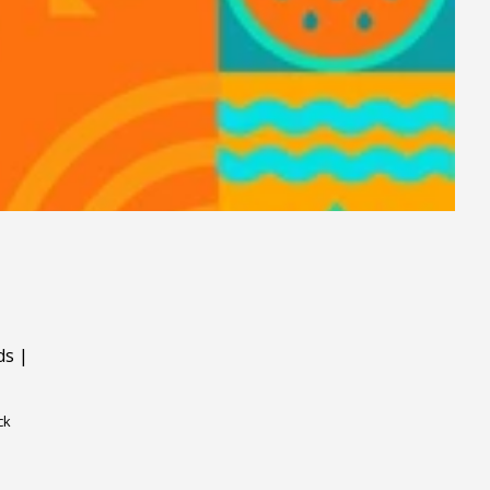
ds
|
ck