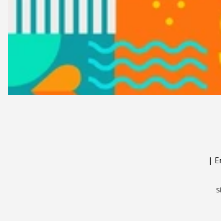
|
E
S