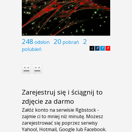
248
20
2
odsłon
pobrań
polubień
L
F
T
P
Zarejestruj się i ściągnij to
zdjęcie za darmo