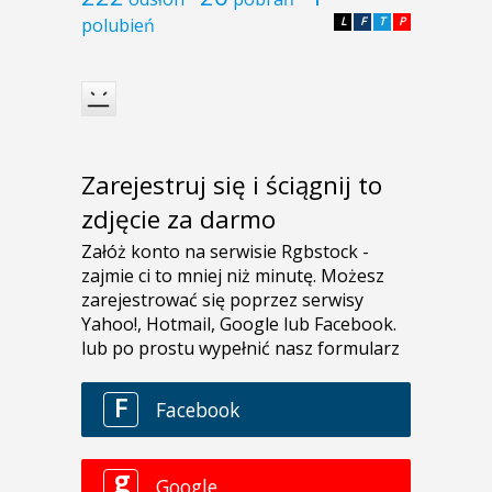
polubień
L
F
T
P
Zarejestruj się i ściągnij to
zdjęcie za darmo