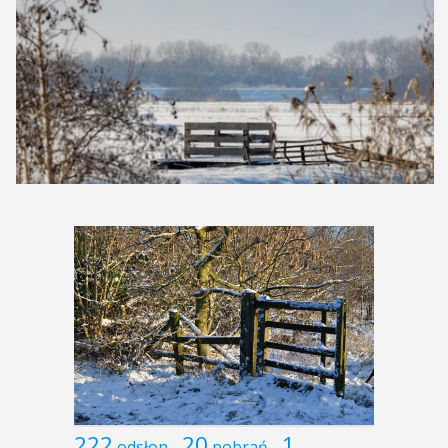
222
20
1
odsłon
pobrań