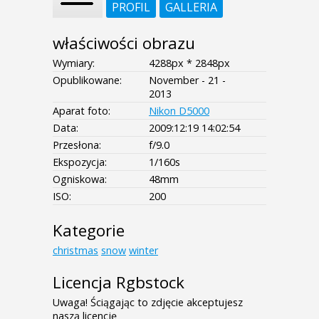
PROFIL
GALLERIA
właściwości obrazu
Wymiary:
4288px * 2848px
Opublikowane:
November - 21 -
2013
Aparat foto:
Nikon D5000
Data:
2009:12:19 14:02:54
Przesłona:
f/9.0
Ekspozycja:
1/160s
Ogniskowa:
48mm
ISO:
200
Kategorie
christmas
snow
winter
Licencja Rgbstock
Uwaga! Ściągając to zdjęcie akceptujesz
naszą licencję