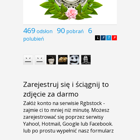
469
90
6
odsłon
pobrań
polubień
L
F
T
P
Zarejestruj się i ściągnij to
zdjęcie za darmo