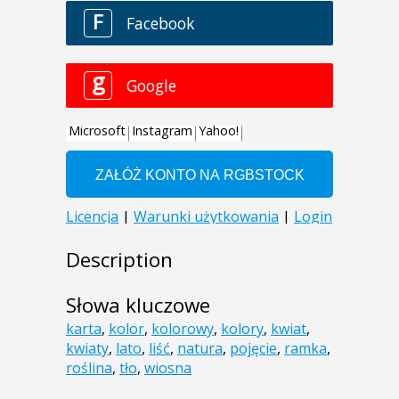
Description
Słowa kluczowe
karta
,
kolor
,
kolorowy
,
kolory
,
kwiat
,
kwiaty
,
lato
,
liść
,
natura
,
pojęcie
,
ramka
,
roślina
,
tło
,
wiosna