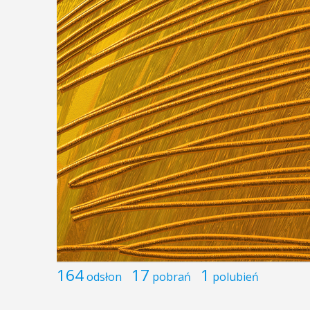
164
17
1
odsłon
pobrań
polubień