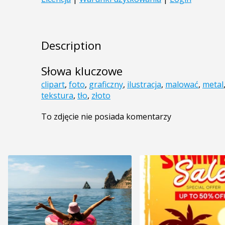
Description
Słowa kluczowe
clipart
,
foto
,
graficzny
,
ilustracja
,
malować
,
metal
tekstura
,
tło
,
złoto
To zdjęcie nie posiada komentarzy