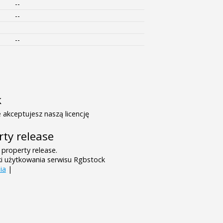
--
--
--
k
 akceptujesz naszą licencję
rty release
 property release.
ki użytkowania serwisu Rgbstock
ia
|