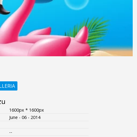
LLERIA
zu
1600px * 1600px
June - 06 - 2014
--