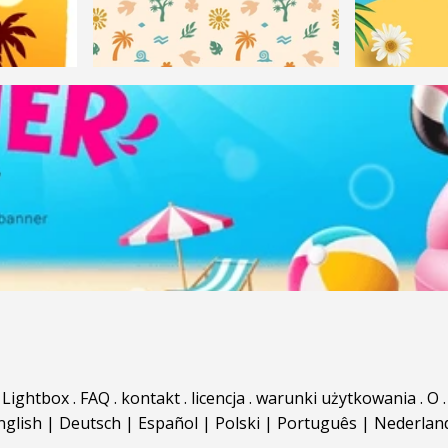
Lightbox
.
FAQ
.
kontakt
.
licencja
.
warunki użytkowania
.
O
.
nglish
|
Deutsch
|
Español
|
Polski
|
Português
|
Nederlan