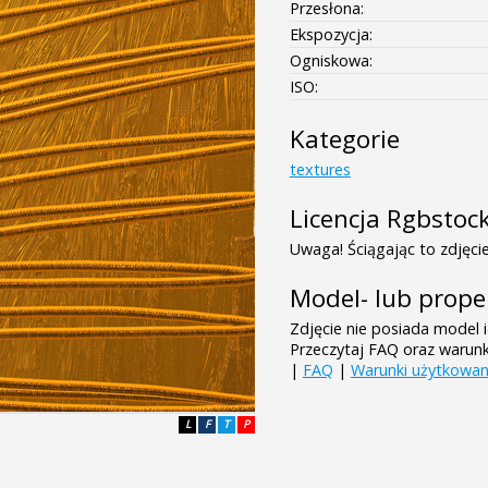
Przesłona:
Ekspozycja:
Ogniskowa:
ISO:
Kategorie
textures
Licencja Rgbstoc
Uwaga! Ściągając to zdjęcie
Model- lub prope
Zdjęcie nie posiada model i
Przeczytaj FAQ oraz warun
|
FAQ
|
Warunki użytkowan
L
F
T
P