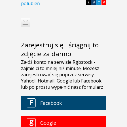
polubień
L
F
T
P
Zarejestruj się i ściągnij to
zdjęcie za darmo