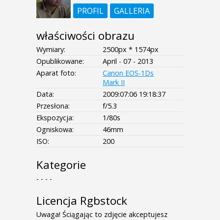
PROFIL
GALLERIA
właściwości obrazu
Wymiary:
2500px * 1574px
Opublikowane:
April - 07 - 2013
Aparat foto:
Canon EOS-1Ds
Mark II
Data:
2009:07:06 19:18:37
Przesłona:
f/5.3
Ekspozycja:
1/80s
Ogniskowa:
46mm
ISO:
200
Kategorie
- - - -
Licencja Rgbstock
Uwaga! Ściągając to zdjęcie akceptujesz