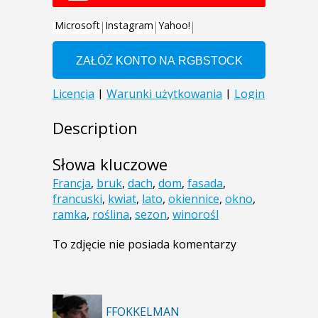
Description
Słowa kluczowe
Francja
,
bruk
,
dach
,
dom
,
fasada
,
francuski
,
kwiat
,
lato
,
okiennice
,
okno
,
ramka
,
roślina
,
sezon
,
winorośl
To zdjęcie nie posiada komentarzy
FFOKKELMAN