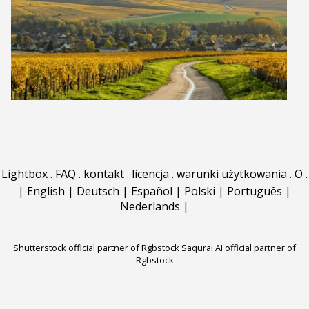
Lightbox
.
FAQ
.
kontakt
.
licencja
.
warunki użytkowania
.
O
.
|
English
|
Deutsch
|
Español
|
Polski
|
Português
|
Nederlands
|
Shutterstock official partner of Rgbstock
Saqurai AI official partner of
Rgbstock