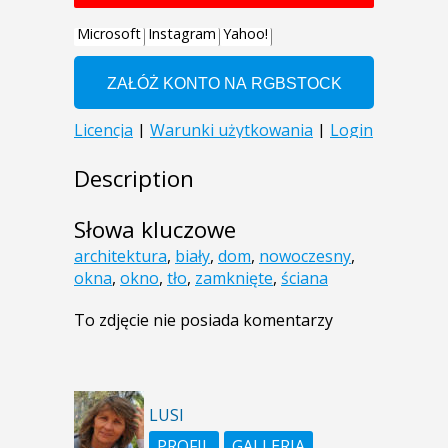
Description
Słowa kluczowe
architektura
,
biały
,
dom
,
nowoczesny
,
okna
,
okno
,
tło
,
zamknięte
,
ściana
To zdjęcie nie posiada komentarzy
LUSI
PROFIL
GALLERIA