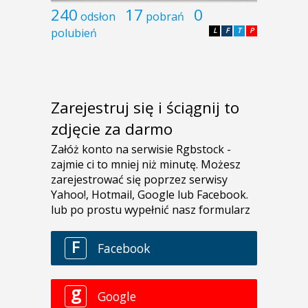
240
17
0
odsłon
pobrań
polubień
L
F
T
P
Zarejestruj się i ściągnij to
zdjęcie za darmo