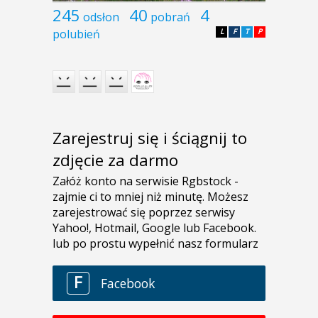
245
40
4
odsłon
pobrań
polubień
L
F
T
P
Zarejestruj się i ściągnij to
zdjęcie za darmo