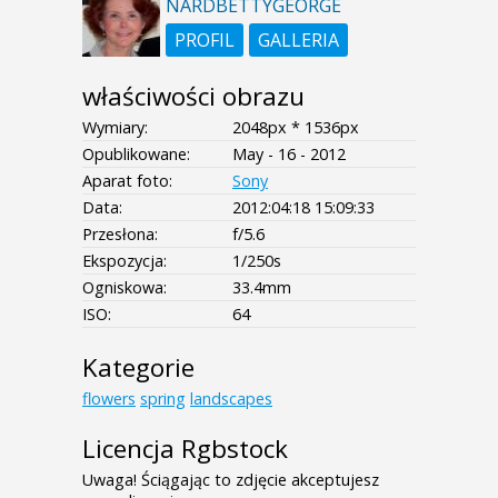
NARDBETTYGEORGE
PROFIL
GALLERIA
właściwości obrazu
Wymiary:
2048px * 1536px
Opublikowane:
May - 16 - 2012
Aparat foto:
Sony
Data:
2012:04:18 15:09:33
Przesłona:
f/5.6
Ekspozycja:
1/250s
Ogniskowa:
33.4mm
ISO:
64
Kategorie
flowers
spring
landscapes
Licencja Rgbstock
Uwaga! Ściągając to zdjęcie akceptujesz