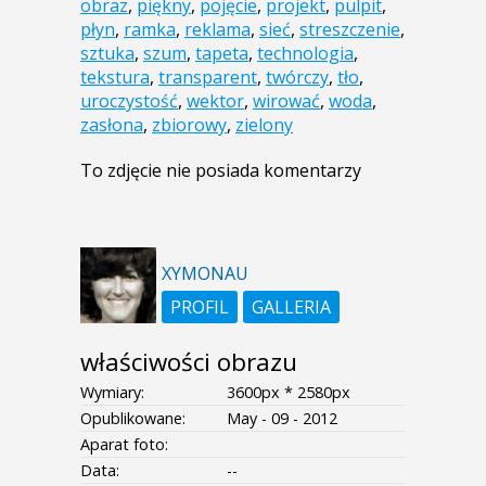
obraz
,
piękny
,
pojęcie
,
projekt
,
pulpit
,
płyn
,
ramka
,
reklama
,
sieć
,
streszczenie
,
sztuka
,
szum
,
tapeta
,
technologia
,
tekstura
,
transparent
,
twórczy
,
tło
,
uroczystość
,
wektor
,
wirować
,
woda
,
zasłona
,
zbiorowy
,
zielony
To zdjęcie nie posiada komentarzy
XYMONAU
PROFIL
GALLERIA
właściwości obrazu
Wymiary:
3600px * 2580px
Opublikowane:
May - 09 - 2012
Aparat foto:
Data:
--