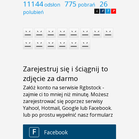
11144
775
26
odsłon
pobrań
polubień
L
F
T
P
Zarejestruj się i ściągnij to
zdjęcie za darmo