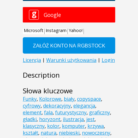
Description
Słowa kluczowe
Funky
,
Kolorowe
,
biały
,
copyspace
,
cyfrowy
,
dekoracyjny
,
elegancja
,
element
,
fala
,
futurystyczny
,
graficzny
,
gładki
,
horyzont
,
ilustracja
,
jest
,
klasyczny
,
kolor
,
komputer
,
krzywa
,
kształt
,
natura
,
niebieski
,
nowoczesny
,