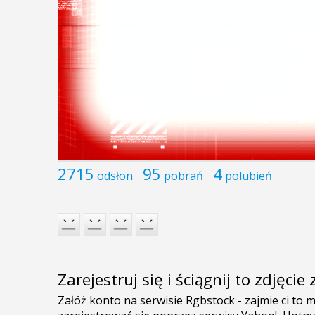
2715
95
4
odsłon
pobrań
polubień
Zarejestruj się i ściągnij to zdjęci