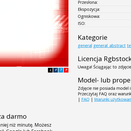
Przesłona:
Ekspozycja:
Ogniskowa:
ISO:
Kategorie
general
general_abstract
te
Licencja Rgbstoc
Uwaga! Ściągając to zdjęcie
L
F
T
P
Model- lub prope
Zdjęcie nie posiada model i
Przeczytaj FAQ oraz warun
|
FAQ
|
Warunki użytkowan
e za darmo