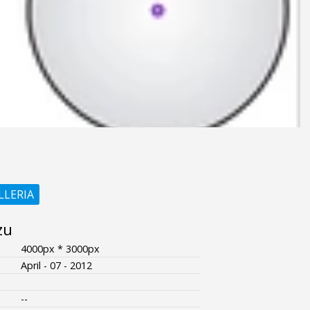
LLERIA
zu
4000px * 3000px
April - 07 - 2012
--