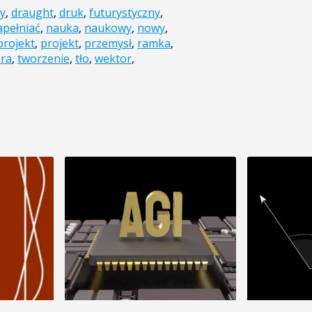
y
,
draught
,
druk
,
futurystyczny
,
apełniać
,
nauka
,
naukowy
,
nowy
,
projekt
,
projekt
,
przemysł
,
ramka
,
ura
,
tworzenie
,
tło
,
wektor
,