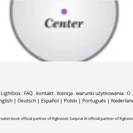
Lightbox
.
FAQ
.
kontakt
.
licencja
.
warunki użytkowania
.
O
.
nglish
|
Deutsch
|
Español
|
Polski
|
Português
|
Nederlan
hutterstock official partner of Rgbstock
Saqurai AI official partner of Rgbsto