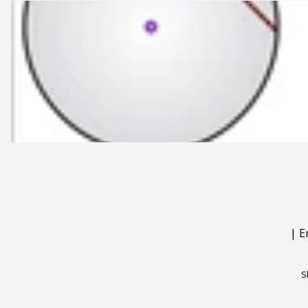
|
E
S