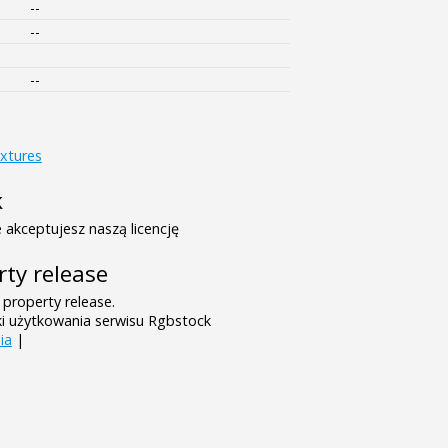
--
--
--
xtures
k
 akceptujesz naszą licencję
rty release
 property release.
ki użytkowania serwisu Rgbstock
ia
|