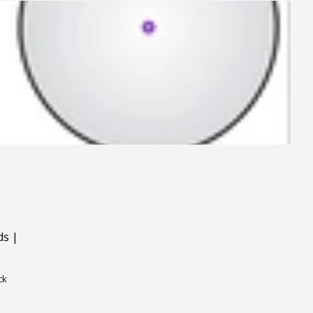
ds
|
ck